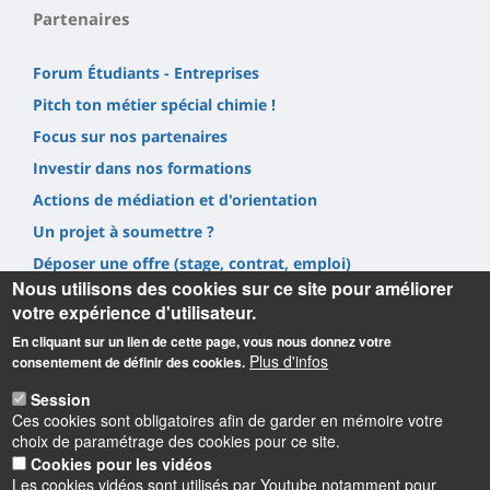
Partenaires
Forum Étudiants - Entreprises
Pitch ton métier spécial chimie !
Focus sur nos partenaires
Investir dans nos formations
Actions de médiation et d'orientation
Un projet à soumettre ?
Déposer une offre (stage, contrat, emploi)
Nous utilisons des cookies sur ce site pour améliorer
Prestations
votre expérience d'utilisateur.
En cliquant sur un lien de cette page, vous nous donnez votre
Plus d'infos
consentement de définir des cookies.
Session
Ces cookies sont obligatoires afin de garder en mémoire votre
Informations
choix de paramétrage des cookies pour ce site.
Cookies pour les vidéos
UFR Sciences et Techniques
Les cookies vidéos sont utilisés par Youtube notamment pour