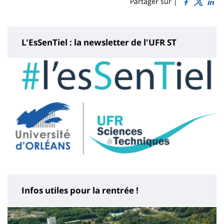
Sidebar
Main
Partager sur |
page
content
L'EsSenTiel : la newsletter de l'UFR ST
Infos utiles pour la rentrée !