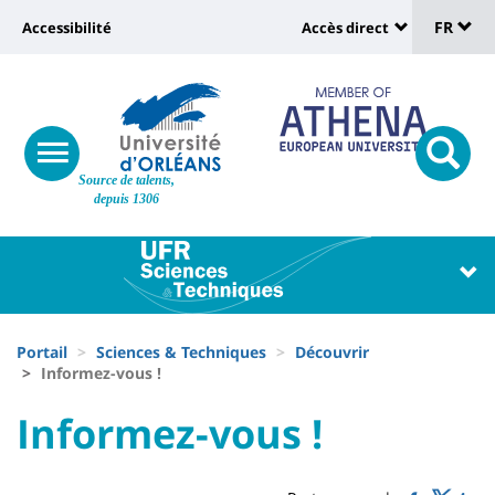
Sélec
Aller
Université
FR
Accessibilité
Accès direct
au
Universit
de
contenu
:
:
principal
lang
lien
Shortcut
vers
links
Site
responsive
page
responsi
Source de talents,
menu
branding
search
depuis 1306
accessibilité
button
button
Université
Université
:
:
Recherche
Block
Fils
liste
Portail
Sciences & Techniques
Découvrir
d'Ariane
Informez-vous !
des
University
University
Informez-vous !
composantes
Titre
:
:
de