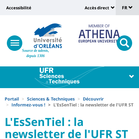
Sélec
Aller
Université
FR
Accessibilité
Accès direct
au
Universit
de
contenu
:
:
principal
lang
lien
Shortcut
vers
links
Site
responsive
page
responsi
Source de talents,
menu
branding
search
depuis 1306
accessibilité
button
button
Université
Université
:
:
Recherche
Block
Fils
liste
Portail
Sciences & Techniques
Découvrir
d'Ariane
Informez-vous !
L'EsSenTiel : la newsletter de l'UFR ST
des
University
University
L'EsSenTiel : la
composantes
:
:
newsletter de l'UFR ST
Titre