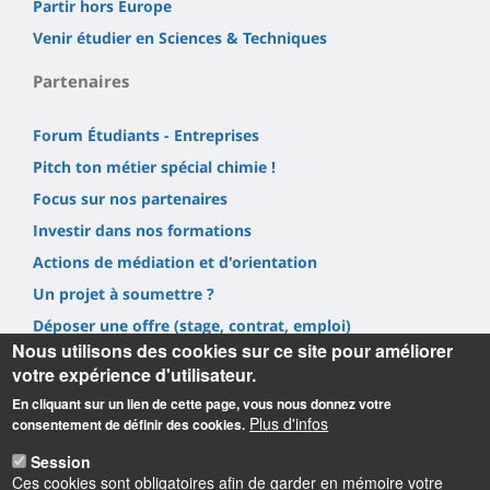
Partir hors Europe
Venir étudier en Sciences & Techniques
Partenaires
Forum Étudiants - Entreprises
Pitch ton métier spécial chimie !
Focus sur nos partenaires
Investir dans nos formations
Actions de médiation et d'orientation
Un projet à soumettre ?
Déposer une offre (stage, contrat, emploi)
Nous utilisons des cookies sur ce site pour améliorer
Prestations
votre expérience d'utilisateur.
En cliquant sur un lien de cette page, vous nous donnez votre
Plus d'infos
consentement de définir des cookies.
Session
Ces cookies sont obligatoires afin de garder en mémoire votre