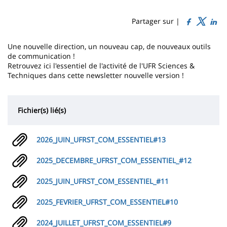
Sidebar
Main
de
content
page
Partager sur |
Contenu
Une nouvelle direction, un nouveau cap, de nouveaux outils
de
de communication !
Retrouvez ici l'essentiel de l'activité de l'UFR Sciences &
la
Techniques dans cette newsletter nouvelle version !
page
principale
Fichier(s) lié(s)
2026_JUIN_UFRST_COM_ESSENTIEL#13
2025_DECEMBRE_UFRST_COM_ESSENTIEL_#12
2025_JUIN_UFRST_COM_ESSENTIEL_#11
2025_FEVRIER_UFRST_COM_ESSENTIEL#10
2024_JUILLET_UFRST_COM_ESSENTIEL#9