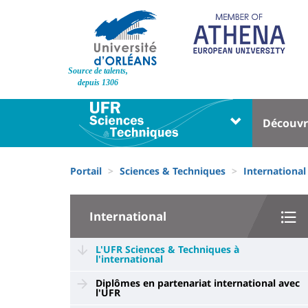
Aller
au
contenu
principal
Site
Source de talents,
branding
depuis 1306
Université
Univer
Découvr
:
:
Block
Menu
Fils
liste
princi
Portail
Sciences & Techniques
International
d'Ariane
des
University
composantes
International
:
Sidebar
L'UFR Sciences & Techniques à
l'international
Diplômes en partenariat international avec
l'UFR