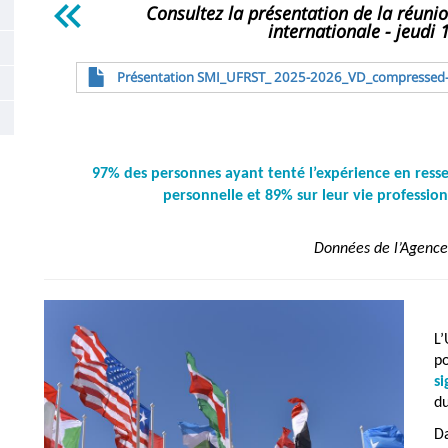
Consultez la présentation de la réunio
de
internationale - jeudi
la
Fichier
Présentation SMI_UFRST_ 2025-2026_VD_compressed-
page
principale
97% des personnes ayant tenté l’expérience en ressent
personnelle et 89% sur leur vie professio
Données de l’Agen
Image
L’
po
s
d
Da