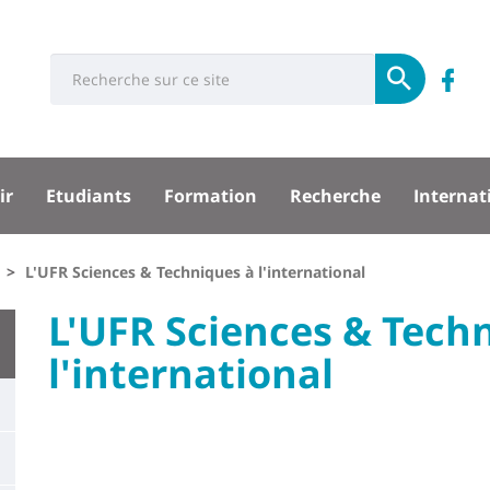
Université
Rés
Search
Re
Soumettre
:
soci
n
Recherche
sité
su
ir
Etudiants
Formation
Recherche
Internat
F
pal
L'UFR Sciences & Techniques à l'international
University
L'UFR Sciences & Tech
:
l'international
Titre
Main
de
content
page
Contenu