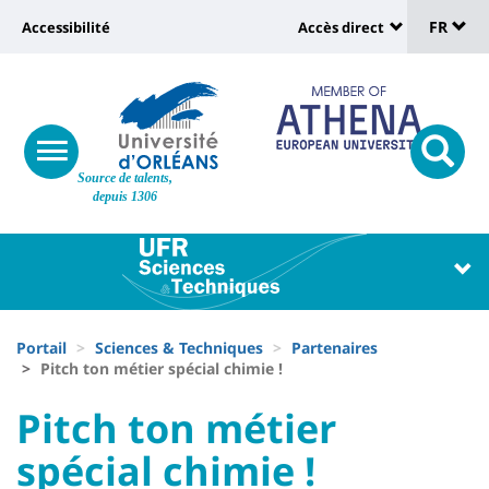
Sélec
Aller
Université
FR
Accessibilité
Accès direct
au
Universit
de
contenu
:
:
principal
lang
lien
Shortcut
vers
links
Site
responsive
page
responsi
Source de talents,
menu
branding
search
depuis 1306
accessibilité
button
button
Université
Université
:
:
Recherche
Block
Fils
liste
Portail
Sciences & Techniques
Partenaires
d'Ariane
Pitch ton métier spécial chimie !
des
University
University
Pitch ton métier
composantes
:
:
spécial chimie !
Titre