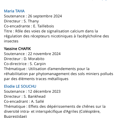
page
content
Contenu
Maria TAHA
de
Soutenance : 26 septembre 2024
Directeur : S. Thany
la
Co-encadrante : E. Taillebois
Titre : Rôle des voies de signalisation calcium dans la
page
régulation des récepteurs nicotiniques à l'acétylcholine des
insectes
principale
Yassine CHAFIK
Soutenance : 22 novembre 2024
Directeur : D. Morabito
Co-directrice : S. Carpin
Thématique : Utilisation d'amendements pour la
réhabilitation par phytomanagement des sols miniers pollués
par des éléments traces métalliques
Elodie LE SOUCHU
Soutenance : 12 décembre 2023
Directeur : S. Bankhead
Co-encadrant : A. Sallé
Thématique : Effets des dépérissements de chênes sur la
diversité intra- et interspécifique d'Agriles (Coléoptère,
Buprestidae)