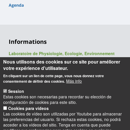
Agenda
Informations
Laboratoire de Physiologie, Ecologie, Environnement
(P2E, ex-LBLGC)
Nous utilisons des cookies sur ce site pour améliorer
UR 1207 / USC INRAE 1328
votre expérience d'utilisateur.
UFR Sciences et Techniques
En cliquant sur un lien de cette page, vous nous donnez votre
Université d'Orléans
Más info
consentement de définir des cookies.
Rue de Chartres - BP 6759
45067 Orléans cedex 2
Session
Estas cookies son necesarias para recordar su elección de
Webmaster
: François Héricourt
configuración de cookies para este sitio.
Mise à jour
: 09/06/2026
Cookies para vídeos
Las cookies de vídeo son utilizadas por Youtube para almacenar
las preferencias del usuario. Si rechaza estas cookies, no podrá
acceder a los vídeos del sitio. Tenga en cuenta que puede