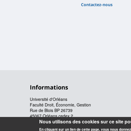
Contactez-nous
Informations
Université d'Orléans
Faculté Droit, Économie, Gestion
Rue de Blois BP 26739
45067 Orléans cedex 2
Nous utilisons des cookies sur ce site pou
Accueil : 02 38 41 70 31
En cliquant sur un lien de cette page, vous nous donne
Courriel :
accueil.deg@univ-orleans.fr