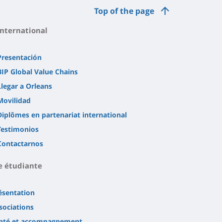
Top of the page
International
Presentación
BIP Global Value Chains
Llegar a Orleans
Movilidad
Diplômes en partenariat international
Testimonios
Contactarnos
e étudiante
ésentation
sociations
nté et accompagnement