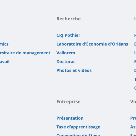
Recherche
CRJ Pothier
mics
Laboratoire d'Économie d'Orléans
versitaire de management
Vallorem
avail
Doctorat
Photos et vidéos
Entreprise
Vi
Présentation
Pr
Taxe d'apprentissage
As
Convention de Stage
Sa