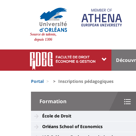
Pasar
al
contenido
principal
Site
Source de talents,
branding
depuis 1306
Université
Univer
Découvr
:
:
Block
Menu
Fils
liste
princi
Portal
Inscriptions pédagogiques
d'Ariane
des
University
composantes
Formation
:
Sidebar
École de Droit
Orléans School of Economics