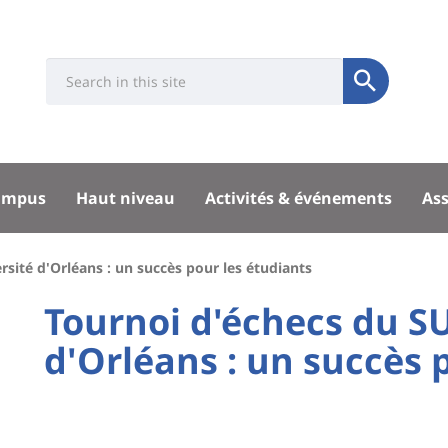
Université
Search
Rés
Soumettre
:
soci
Recherche
sité
ampus
Haut niveau
Activités & événements
Ass
pal
rsité d'Orléans : un succès pour les étudiants
University
Tournoi d'échecs du SU
:
d'Orléans : un succès 
Titre
Main
de
content
page