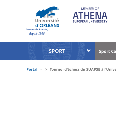
Pasar
al
contenido
principal
Site
Source de talents,
branding
depuis 1306
Université
Univer
Sport C
:
:
Block
Menu
Fils
liste
princi
Portal
Tournoi d'échecs du SUAPSE à l’Unive
d'Ariane
des
University
composantes
:
Sidebar