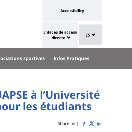
Université
Accessibility
:
eaux
Sélecteur
lien
Enlaces de acceso
aux
ES
de
University
vers
directo
langue
:
page
Shortcut
accessibilité
ociations sportives
Infos Pratiques
links
APSE à l’Université
pour les étudiants
Share on |