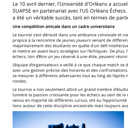
Contenu
Le 10 avril dernier, l'Université d'Orléans a accue
SUAPSE en partenariat avec l'US Orléans Échecs.
de
a été un véritable succès, tant en termes de parti
la
Une compétition amicale dans un cadre universitaire
page
Le tournoi s'est déroulé dans une ambiance conviviale et com
principale
propice à la rencontre de jeunes joueurs venant de différente
majoritairement des étudiants en quête d'un défi intellectuel
et mettre en avant leurs stratégies sur l'échiquier. De plus,
échecs, loin d’être un jeu réservé à une élite, peuvent réuni
L’équipe d’organisateurs a veillé à ce que chaque match se d
avec une gestion précise des horaires et des confrontations
se mesurer à différents adversaires tout au long de l’après-
rondes.
Le tournoi a non seulement attiré un grand nombre d'étudi
lumière la passion croissante pour les échecs au sein de la
venus en majorité de différents cursus, ont eu l’opportunité
liens autour de cette discipline ancestrale mais toujours au
Imagen