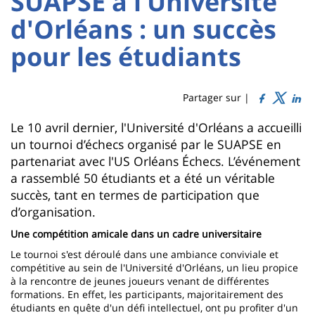
SUAPSE à l’Université
Sidebar
Main
d'Orléans : un succès
Titre
content
de
pour les étudiants
page
Partager sur |
Contenu
Le 10 avril dernier, l'Université d'Orléans a accueilli
un tournoi d’échecs organisé par le SUAPSE en
de
partenariat avec l'US Orléans Échecs. L’événement
la
a rassemblé 50 étudiants et a été un véritable
page
succès, tant en termes de participation que
d’organisation.
principale
Une compétition amicale dans un cadre universitaire
Le tournoi s'est déroulé dans une ambiance conviviale et
compétitive au sein de l'Université d'Orléans, un lieu propice
à la rencontre de jeunes joueurs venant de différentes
formations. En effet, les participants, majoritairement des
étudiants en quête d'un défi intellectuel, ont pu profiter d'un