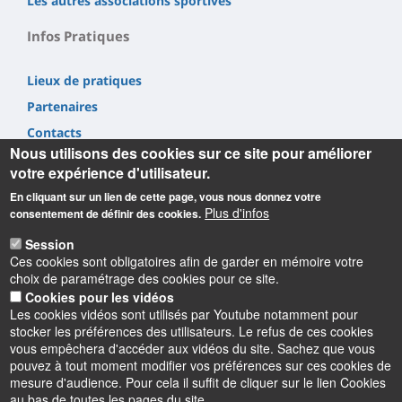
Les autres associations sportives
Infos Pratiques
Lieux de pratiques
Partenaires
Contacts
Nous utilisons des cookies sur ce site pour améliorer
votre expérience d'utilisateur.
En cliquant sur un lien de cette page, vous nous donnez votre
Plus d'infos
consentement de définir des cookies.
Informations
Session
Ces cookies sont obligatoires afin de garder en mémoire votre
choix de paramétrage des cookies pour ce site.
SUAPSE/pôle STAPS Collégium ST,
Cookies pour les vidéos
2 allée du Château BP 6237
Les cookies vidéos sont utilisés par Youtube notamment pour
45062 Orléans Cedex 2
stocker les préférences des utilisateurs. Le refus de ces cookies
suapse@univ-orleans.fr
vous empêchera d'accéder aux vidéos du site. Sachez que vous
pouvez à tout moment modifier vos préférences sur ces cookies de
mesure d'audience. Pour cela il suffit de cliquer sur le lien Cookies
au bas de toutes les pages du site.