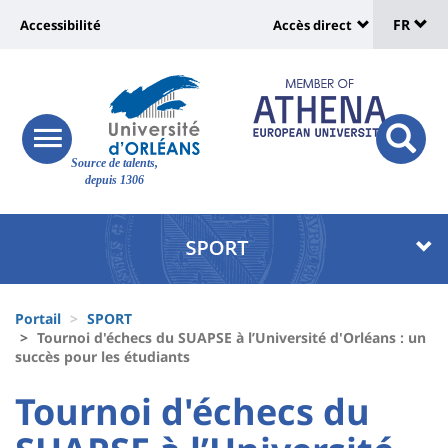
Sélec
Aller
Université
FR
Accessibilité
Accès direct
au
Universit
de
contenu
:
:
principal
lang
lien
Shortcut
vers
links
Site
responsive
page
responsi
Source de talents,
menu
branding
search
depuis 1306
accessibilité
button
button
Université
Université
:
:
Recherche
Block
Fils
liste
Portail
SPORT
d'Ariane
Tournoi d'échecs du SUAPSE à l’Université d'Orléans : un
des
succès pour les étudiants
composantes
University
University
Tournoi d'échecs du
:
: