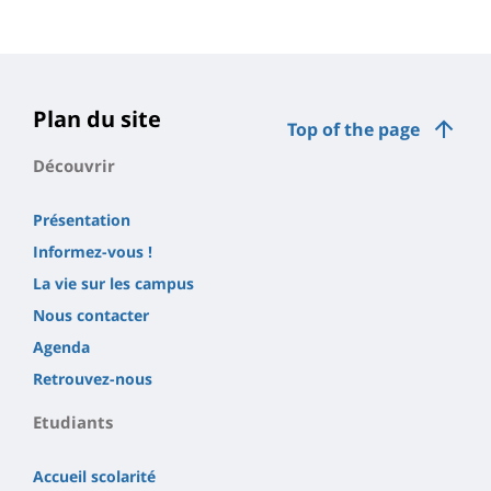
Contenu
de
la
page
Plan du site
Top of the page
principale
Découvrir
Présentation
Informez-vous !
La vie sur les campus
Nous contacter
Agenda
Retrouvez-nous
Etudiants
Accueil scolarité