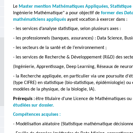
Contenu
Le
Master mention Mathématiques Appliquées, Statistique
de
Ingénierie Mathématique" a pour objectif de
former des
Data
mathématiciens appliqués
ayant vocation à exercer dans :
la
- les services d’analyse statistique, selon plusieurs axes :
page
- les professionnels (banques, assurances) : Data Science, Busi
principale
- les secteurs de la santé et de l’environnement ;
- les services de Recherche & Développement (R&D) des secteu
(Ingénierie, Apprentissage, Deep Learning, Réseaux de neuron
- la Recherche appliquée, en particulier via une poursuite d'é
(type CIFRE) en statistique (bio-statistique, épidémiologie)
modèles de la physique, de la biologie, IA).
Prérequis :
être titulaire d'une Licence de Mathématiques ou
étudiées sur dossier.
Compétences acquises :
- Modélisation aléatoire (
Statistique mathématique décisionne