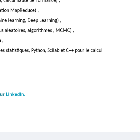
, calcul haute performance) ;
mation MapReduce) ;
ine learning, Deep Learning) ;
us aléatoires, algorithmes ; MCMC) ;
 ;
es statistiques, Python, Scilab et C++ pour le calcul
sur
LinkedIn
.