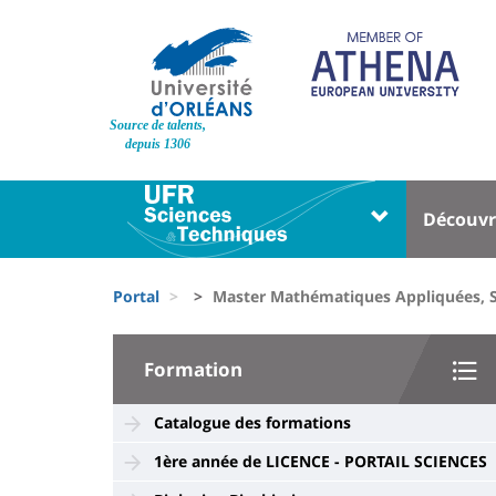
Pasar
al
contenido
principal
Site
Source de talents,
branding
depuis 1306
Université
Univer
Découvr
:
:
Block
Menu
Fils
liste
princi
Portal
Master Mathématiques Appliquées, S
d'Ariane
des
University
composantes
Formation
:
Sidebar
Catalogue des formations
1ère année de LICENCE - PORTAIL SCIENCES