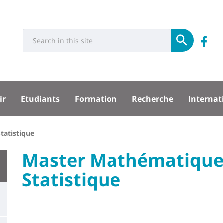
Université
Rés
Search
Re
Soumettre
:
soci
n
Recherche
su
sité
ir
Etudiants
Formation
Recherche
Internat
F
pal
tatistique
University
Master Mathématiques
:
Statistique
Titre
Main
de
content
page