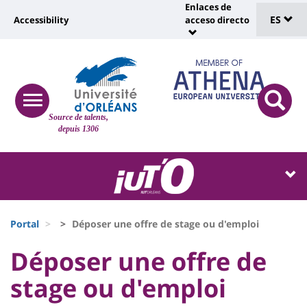
Sélec
Pasar
Enlaces de
Université
al
ES
Accessibility
acceso directo
Universit
de
contenido
:
:
principal
lang
lien
Shortcut
vers
links
Site
page
responsive
responsi
Source de talents,
menu
branding
search
accessibilité
depuis 1306
button
button
Université
Université
:
:
Recherche
Block
Fils
liste
Portal
Déposer une offre de stage ou d'emploi
d'Ariane
des
University
University
Déposer une offre de
composantes
:
:
stage ou d'emploi
Titre
Sidebar
Main