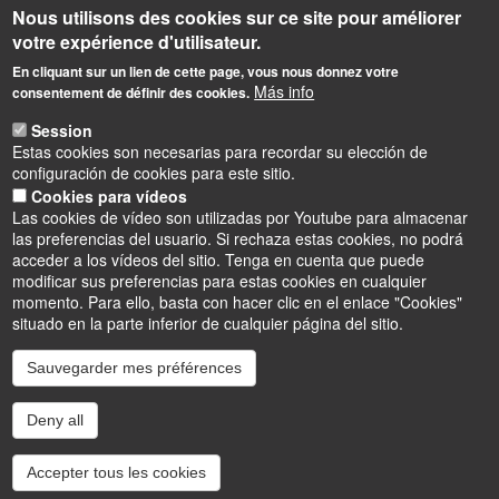
Nous utilisons des cookies sur ce site pour améliorer
Contact
votre expérience d'utilisateur.
En cliquant sur un lien de cette page, vous nous donnez votre
Accueil
Más info
consentement de définir des cookies.
+33 (0) 2 38 49 44 00
Session
Adresse postale
Estas cookies son necesarias para recordar su elección de
configuración de cookies para este sitio.
IUT d'Orléans
Cookies para vídeos
rue d'Amboise
Las cookies de vídeo son utilizadas por Youtube para almacenar
45067 Orléans Cedex 2 - France
las preferencias del usuario. Si rechaza estas cookies, no podrá
acceder a los vídeos del sitio. Tenga en cuenta que puede
modificar sus preferencias para estas cookies en cualquier
momento. Para ello, basta con hacer clic en el enlace "Cookies"
situado en la parte inferior de cualquier página del sitio.
Instagram
LinkedIn
Youtube
TikTok
Facebook
Bluesk
Sauvegarder mes préférences
Deny all
Accessibilité : partiellement conforme
Cookies
Intranet
Mentions légales
Accepter tous les cookies