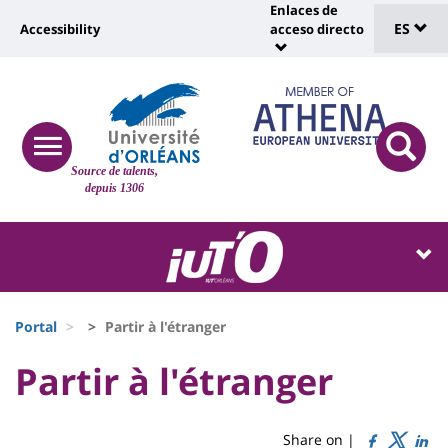
Sélec
Pasar
Enlaces de
Université
al
ES
Accessibility
acceso directo
Universit
de
contenido
:
:
principal
lang
lien
Shortcut
vers
links
Site
page
responsive
responsi
Source de talents,
menu
branding
search
accessibilité
depuis 1306
button
button
Université
Université
:
:
Recherche
Block
Fils
liste
Portal
Partir à l'étranger
d'Ariane
des
University
University
Partir à l'étranger
Titre
composantes
:
:
de
Sidebar
Main
Share on |