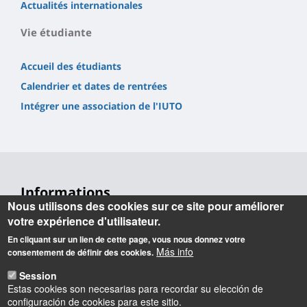
Actualités internationales
Vie étudiante
Accueil des étudiants
Calendrier et dates de rentrées
Intégrer une association de l'IUTO
Informations
Nous utilisons des cookies sur ce site pour améliorer
Contact
votre expérience d'utilisateur.
En cliquant sur un lien de cette page, vous nous donnez votre
Accueil
Más info
consentement de définir des cookies.
+33 (0) 2 38 49 44 00
Session
Adresse postale
Estas cookies son necesarias para recordar su elección de
configuración de cookies para este sitio.
IUT d'Orléans