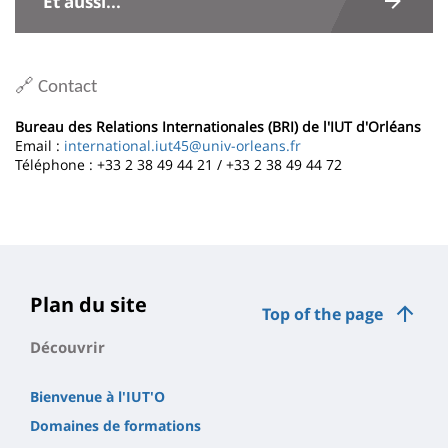
Et aussi...
la
page
principale
🔗 Contact
Bureau des Relations Internationales (BRI) de l'IUT d'Orléans
Email :
international.iut45@univ-orleans.fr
Téléphone : +33 2 38 49 44 21 / +33 2 38 49 44 72
Plan du site
Top of the page
Découvrir
Bienvenue à l'IUT'O
Domaines de formations