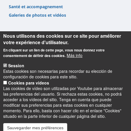
Santé et accompagnement
Galeries de photos et vidéos
Nous utilisons des cookies sur ce site pour améliorer
votre expérience d'utilisateur.
En cliquant sur un lien de cette page, vous nous donnez votre
Informations
Más info
consentement de définir des cookies.
Université d'Orléans
Session
Faculté Droit, Économie, Gestion
Estas cookies son necesarias para recordar su elección de
Rue de Blois BP 26739
configuración de cookies para este sitio.
45067 Orléans cedex 2
Cookies para vídeos
Las cookies de vídeo son utilizadas por Youtube para almacenar
Accueil : 02 38 41 70 31
las preferencias del usuario. Si rechaza estas cookies, no podrá
Courriel :
accueil.deg@univ-orleans.fr
acceder a los vídeos del sitio. Tenga en cuenta que puede
modificar sus preferencias para estas cookies en cualquier
momento. Para ello, basta con hacer clic en el enlace "Cookies"
situado en la parte inferior de cualquier página del sitio.
Sauvegarder mes préférences
Instagram
LinkedIn
Youtube
TikTok
Facebook
Bluesk