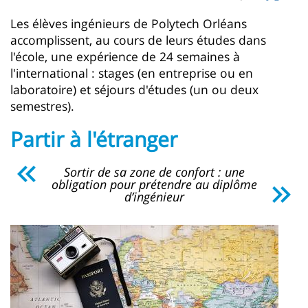
page
content
Contenu
Les élèves ingénieurs de Polytech Orléans
accomplissent, au cours de leurs études dans
de
l'école, une expérience de 24 semaines à
la
l'international : stages (en entreprise ou en
page
laboratoire) et séjours d'études (un ou deux
semestres).
principale
Partir à l'étranger
Sortir de sa zone de confort : une
obligation pour prétendre au diplôme
d’ingénieur
Imagen