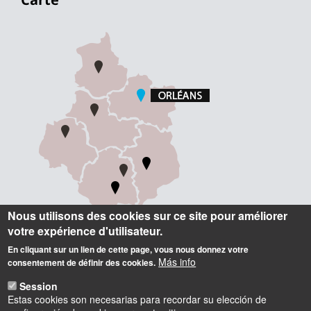
Nous utilisons des cookies sur ce site pour améliorer
votre expérience d'utilisateur.
En cliquant sur un lien de cette page, vous nous donnez votre
Informations
Más info
consentement de définir des cookies.
Polytech Orléans
Session
8 rue Léonard de Vinci, 45072 Orléans cedex 2
Estas cookies son necesarias para recordar su elección de
Tel : 02 38 41 70 50 (standard)