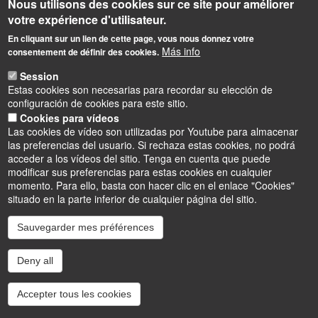
Nous utilisons des cookies sur ce site pour améliorer
votre expérience d'utilisateur.
En cliquant sur un lien de cette page, vous nous donnez votre
Informations
Más info
consentement de définir des cookies.
Polytech Orléans
Session
8 rue Léonard de Vinci, 45072 Orléans cedex 2
Estas cookies son necesarias para recordar su elección de
Tel : 02 38 41 70 50 (standard)
configuración de cookies para este sitio.
contact.polytech@univ-orleans.fr
Cookies para vídeos
Las cookies de vídeo son utilizadas por Youtube para almacenar
las preferencias del usuario. Si rechaza estas cookies, no podrá
Accès Intranet (réservé)
acceder a los vídeos del sitio. Tenga en cuenta que puede
modificar sus preferencias para estas cookies en cualquier
momento. Para ello, basta con hacer clic en el enlace "Cookies"
situado en la parte inferior de cualquier página del sitio.
Sauvegarder mes préférences
Instagram
LinkedIn
Youtube
TikTok
Facebook
Bluesk
Deny all
Accessibilité : partiellement conforme
Cookies
Intranet
Mentions légales
Accepter tous les cookies