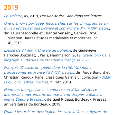
2019
Épistolaire
, 45, 2019,
Dossier André Gide dans ses lettres
.
Une mémoire partagée. Recherches sur les chirographes en
e
e
milieu ecclésiastique (France et Lotharingie, X
-mi XIII
siècle)
,
dir. Laurent Morelle et Chantal Senséby, Genève, Droz,
"Collection Hautes études médiévales et modernes, n°
114", 2019.
Louise de Vilmorin. Une vie de bohème
,
de Geneviève
Haroche-Bouzinac, , Paris, Flammarion, 2019.
Grand prix de la
biographie littéraire de l'Académie française 2020
.
François d'Assise, un poète dans la cité. Variations
e
e
franciscaines en France (XIX
-XX
siècles)
, dir. Aude Bonord et
Christian Renoux, Paris, Classiques Garnier, "Collection
POLEN
- Pouvoirs, lettres, normes
, n° 14", 2019.
Honneur, bourgeoisie et commerce au XVIIIe siècle. Le
Mémorial à mes enfants du marchand-drapier orléanais,
Pierre-Étienne Brasseux
, de Gaël Rideau,
Bordeaux, Presses
universitaires de Bordeaux, 2019.
Quand les artistes dessinaient les cartes. Vues et figures de