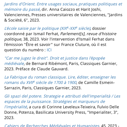
Jardins d'Orient. Entre usages sociaux, pratiques politiques et
mémoire du passé
, dir. Anna Caiozzo et Harit Joshi,
Valenciennes, Presses universitaires de Valenciennes, "Jardins
& Société, 6", 2023.
e
e
L'école saisie par le politique (XIX
-XXI
siècle)
, dossier
coordonné par Ismail Ferhat,
Parlement[s], revue d'histoire
politique
, 38, 2023. Voir l'intervention d'Ismail Ferhat dans
l'émission "Être et savoir" sur France Cluture, où il est
question du numéro :
ICI
"Car me jugez le dreit". Droit et justice dans l'épopée
médiévale
, de Bernard Ribémont, Paris, Classiques Garnier,
2023. Préface de Claude Gauvard.
La Fabrique du roman classique. Lire, éditer, enseigner les
e
romans du XVII
siècle de 1700 à 1900
, de Camille Esmein-
Sarrazin, Paris, Classiques Garnier, 2023.
Gli spazi del potere. Strategie e attributi dell'imperialità / Les
espaces de la puissance. Stratégies et marqueurs de
l'impérialité
, a cura di Corinne Leveleux-Teixeira, Fulvio Delle
Donne, Potenza, Basilicata University Press, "Imperialiter, 3",
2023.
Cahiers de Recherches Médiévales et Humanistes
, 45, 2023 -