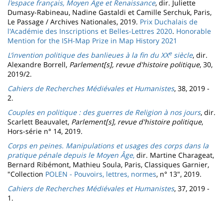
l'espace français, Moyen Âge et Renaissance
, dir. Juliette
Dumasy-Rabineau, Nadine Gastaldi et Camille Serchuk, Paris,
Le Passage / Archives Nationales, 2019.
Prix Duchalais de
l'Académie des Inscriptions et Belles-Lettres 2020
.
Honorable
Mention for the ISH-Map Prize in Map History 2021
e
L’invention politique des banlieues à la fin du XX
siècle
, dir.
Alexandre Borrell,
Parlement[s], revue d'histoire politique
, 30,
2019/2.
Cahiers de Recherches Médiévales et Humanistes
, 38, 2019 -
2.
Couples en politique : des guerres de Religion à nos jours
, dir.
Scarlett Beauvalet,
Parlement[s], revue d'histoire politique
,
Hors-série n° 14, 2019.
Corps en peines. Manipulations et usages des corps dans la
pratique pénale depuis le Moyen Âge
,
dir. Martine Charageat,
Bernard Ribémont, Mathieu Soula, Paris, Classiques Garnier,
"Collection
POLEN - Pouvoirs, lettres, normes
, n° 13", 2019.
Cahiers de Recherches Médiévales et Humanistes
, 37, 2019 -
1.