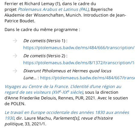
Ferrier et Richard Lemay (†), dans le cadre du
projet
Ptolemaeus Arabus et Latinus (PAL)
,
Bayerische
Akademie der Wissenchaften, Munich. Introduction de Jean-
Patrice Boudet.
Dans le cadre du même programme :
De cometis
(Versio 1) :
https://ptolemaeus.badw.de/ms/484/666/transcription/
De cometis
(Versio 2) :
https://ptolemaeus.badw.de/ms/8/1372/transcription/
Dixerunt Ptholomeus et Hermes quod locus
Lune…
:
https://ptolemaeus.badw.de/ms/484/667/transc
Voyages au Centre de la France. L’identité d’une région au
e
e
regard de ses visiteurs (XVI
-XX
siècle)
, sous la direction
d'Anne Friederike Delouis, Rennes, PUR, 2021. Avec le soutien
de POLEN.
Le travail en Europe occidentale des années 1830 aux années
1930
, dir. Laure Machu,
Parlement[s], revue d'histoire
politique
, 33, 2021/1.