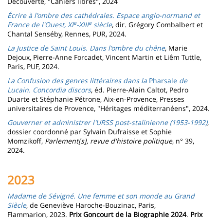
Découverte, "Cahiers libres", 2024
Écrire à l'ombre des cathédrales. Espace anglo-normand et
e
e
France de l'Ouest, XI
-XIII
siècle
, dir. Grégory Combalbert et
Chantal Senséby, Rennes, PUR, 2024.
La Justice de Saint Louis. Dans l'ombre du chêne
, Marie
Dejoux, Pierre-Anne Forcadet, Vincent Martin et Liêm Tuttle,
Paris, PUF, 2024.
La Confusion des genres littéraires dans la
Pharsale
de
Lucain. Concordia discors
, éd. Pierre-Alain Caltot, Pedro
Duarte et Stéphanie Pétrone, Aix-en-Provence, Presses
universitaires de Provence, "Héritages méditerranéens", 2024.
Gouverner et administrer l'URSS post-stalinienne (1953-1992)
,
dossier coordonné par Sylvain Dufraisse et Sophie
Momzikoff,
Parlement[s], revue d'histoire politique
, n° 39,
2024.
2023
Madame de Sévigné. Une femme et son monde au Grand
Siècle
, de Geneviève Haroche-Bouzinac, Paris,
Flammarion, 2023.
Prix Goncourt de la Biographie 2024
.
Prix