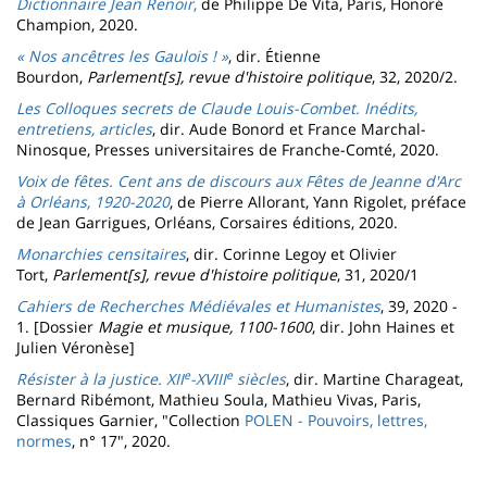
Dictionnaire Jean Renoir
,
de Philippe De Vita,
Paris, Honoré
Champion, 2020.
« Nos ancêtres les Gaulois ! »
, dir. Étienne
Bourdon,
Parlement[s], revue d'histoire politique
, 32, 2020/2.
Les Colloques secrets de Claude Louis-Combet. Inédits,
entretiens, articles
, dir. Aude Bonord et France Marchal-
Ninosque, Presses universitaires de Franche-Comté, 2020.
Voix de fêtes. Cent ans de discours aux Fêtes de Jeanne d'Arc
à Orléans, 1920-2020
, de Pierre Allorant, Yann Rigolet, préface
de Jean Garrigues,
Orléans, Corsaires éditions, 2020.
Monarchies censitaires
, dir. Corinne Legoy et Olivier
Tort,
Parlement[s], revue d'histoire politique
, 31, 2020/1
Cahiers de Recherches Médiévales et Humanistes
, 39, 2020 -
1. [Dossier
Magie et musique, 1100-1600
, dir. John Haines et
Julien Véronèse]
e
e
Résister à la justice. XII
-XVIII
siècles
, dir. Martine Charageat,
Bernard Ribémont, Mathieu Soula, Mathieu Vivas, Paris,
Classiques Garnier, "Collection
POLEN - Pouvoirs, lettres,
normes
, n° 17", 2020.