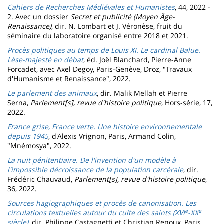
Cahiers de Recherches Médiévales et Humanistes
, 44, 2022 -
2. Avec un dossier
Secret et publicité (Moyen Âge-
Renaissance)
, dir. N. Lombart et J. Véronèse, fruit du
séminaire du laboratoire organisé entre 2018 et 2021. ​​​​
Procès politiques au temps de Louis XI. Le cardinal Balue.
Lèse-majesté en débat
, éd. Joël Blanchard, Pierre-Anne
Forcadet, avec Axel Degoy, Paris-Genève, Droz, "Travaux
d'Humanisme et Renaissance", 2022.
Le parlement des animaux
, dir. Malik Mellah et Pierre
Serna,
Parlement[s], revue d'histoire politique
, Hors-série, 17,
2022.
France grise, France verte. Une histoire environnementale
depuis 1945
, d'Alexis Vrignon, Paris, Armand Colin,
"Mnémosya", 2022.
La nuit pénitentiaire. De l'invention d'un modèle à
l'impossible décroissance de la population carcérale
, dir.
Frédéric Chauvaud,
Parlement[s], revue d'histoire politique
,
36, 2022.
Sources hagiographiques et procès de canonisation. Les
e
e
circulations textuelles autour du culte des saints (XVI
-XX
siècle)
, dir. Philippe Castagnetti et Christian Renoux, Paris,