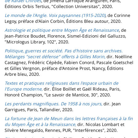
de Rafael Chirbes
, de Jimena Larroque Aranguren, Paris,
Éditions Orbis Tertius, "Collection Universitas", 2020.
Le monde de l'Angle. Voix paysannes (1915-2020)
,
de Corinne
Legoy, préface d'Alain Corbin, Éditions Bleu autour, 2020.
Astrologie et politique entre Moyen Âge et Renaissance
, de
Jean-Patrice Boudet,
Florence, Sismel-Edizioni del Galluzzo,
"Micrologus Library, 102", 2020.
Politique, guerres et société. Pas d'histoire sans archives.
Mélanges "secret défense" offerts à Gilles Morin
,
dir. Noëlline
Castagnez, Frédéric Cépède, Fabien Conord, Pascale Goetschel
et Gilles Vergnon, préface d'Antoine Prost, Nancy, Éditions
Arbre bleu, 2020.
Textes et pratiques religieuses dans l'espace urbain de
l'Europe moderne
,
dir. Élise Boillet et Gaël Rideau, Paris,
Honoré Champion, "Le savoir de Mantice, 30", 2020.
Les perdants magnifiques. De 1958 à nos jours
,
dir. Jean
Garrigues, Paris, Tallandier, 2020.
La fortune de Jean de Meun dans les lettres françaises à la fin
du Moyen Âge et à la Renaissance
,
dir. Nicolas Lombart et
Silvère Menegaldo, Rennes, PUR, "Interférences", 2020.