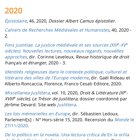
2020
Épistolaire
, 46, 2020,
Dossier Albert Camus épistolier
.
Cahiers de Recherches Médiévales et Humanistes
, 40, 2020 -
2.
e
e
Fons justitiae. La justice médiévale et ses sources (XIII
-XV
siècles). Nouvelles lectures, nouveaux regards, nouvelles
approches
, dir. Corinne Leveleux,
Revue historique de droit
français et étranger
, 2020 - 3.
Identités religieuses dans le contexte politique, culturel et
littéraire des villes de l'Europe moderne
, dir. Gaël Rideau et
Alberto Roncaccia, Florence, Franco Cesati Editore, 2020.
e
Miscellanea Juslittera
, vol. 10, 2020,
Droit & Littérature (XI
-
e
XVIII
siècle), Le Trésor de Juslittera
, dossier coordonné par
Jérôme Devard. Site web
Juslittera
.
Les lois mémorielles en Europe
, dir. Sébastien Ledoux,
Parlement[s] - N° Hors-série 15, 2020. Recension du
Monde
le
27/11/2020
.
De lo político en la novela. Una lectura crítica de
En la orilla