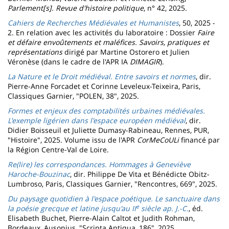
Parlement[s]. Revue d'histoire politique
, n° 42, 2025.
Cahiers de Recherches Médiévales et Humanistes
, 50, 2025 -
2. En relation avec les activités du laboratoire : Dossier
Faire
et défaire envoûtements et maléfices. Savoirs, pratiques et
représentations
dirigé par Martine Ostorero et Julien
Véronèse (dans le cadre de l'APR IA
DIMAGIR
).
La Nature et le Droit médiéval. Entre savoirs et normes
, dir.
Pierre-Anne Forcadet et Corinne Leveleux-Teixeira, Paris,
Classiques Garnier, "POLEN, 38", 2025.
Formes et enjeux des comptabilités urbaines médiévales.
L'exemple ligérien dans l'espace européen médiéval
, dir.
Didier Boisseuil et Juliette Dumasy-Rabineau, Rennes, PUR,
"Histoire", 2025. Volume issu de l'APR
CorMeCoULi
financé par
la Région Centre-Val de Loire.
Re(lire) les correspondances. Hommages à Geneviève
Haroche-Bouzinac
, dir. Philippe De Vita et Bénédicte Obitz-
Lumbroso, Paris, Classiques Garnier, "Rencontres, 669", 2025.
Du paysage quotidien à l'espace poétique. Le sanctuaire dans
e
la poésie grecque et latine jusqu'au II
siècle ap. J.-C.
, éd.
Elisabeth Buchet, Pierre-Alain Caltot et Judith Rohman,
Bordeaux, Ausonius, "Scripta Antiqua, 186", 2025.