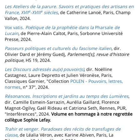
Les Ateliers de la parure. Savoirs et pratiques des artisans en
e
e
France, XVII
-XVIII
siècles
, de Catherine Lanoë, Paris, Champ
Vallon, 2024.
Vox vatis
. Poétique de la prophétie dans la
Pharsale
de
Lucain
, de Pierre-Alain Caltot,
Paris, Sorbonne Université
Presse, 2024.
Passeurs politiques et culturels du fascisme italien
, dir.
Olivier Dard er Jérémy Guedj,
Parlement[s], revue d'histoire
politique
, HS 19, 2024.
Les Discours adressés au(x) pouvoir(s)
, dir. Noëlline
Castagnez, Laure Depretto et Julien Véronèse, Paris,
Classiques Garnier, "Collection
POLEN - Pouvoirs, lettres,
normes
, n° 37", 2024.
Résonances. Inscriptions et jardins au temps des Lumières
,
dir. Camille Esmein-Sarrazin, Aurélia Gaillard, Florence
Magnot-Ogilvy, Gaël Rideau et Catriona Seth, Rennes, PUR,
"Interférences", 2024.
Volume en hommage à notre regrettée
collègue Sophie Lefay.
Trahir et venger. Paradoxes des récits de transfuges de
classe
, de Léalia Véron, avec Karine Abiven, Paris, La