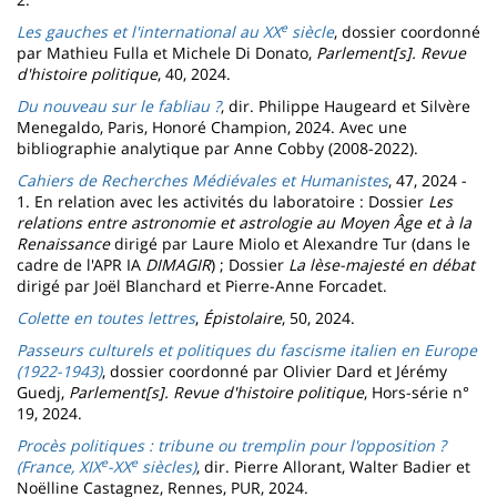
e
Les gauches et l'international au XX
siècle
, dossier coordonné
par Mathieu Fulla et Michele Di Donato,
Parlement[s]. Revue
d'histoire politique
, 40, 2024.
Du nouveau sur le fabliau ?
, dir. Philippe Haugeard et Silvère
Menegaldo, Paris, Honoré Champion, 2024. Avec une
bibliographie analytique par Anne Cobby (2008-2022).
Cahiers de Recherches Médiévales et Humanistes
, 47, 2024 -
1. En relation avec les activités du laboratoire : Dossier
Les
relations entre astronomie et astrologie au Moyen Âge et à la
Renaissance
dirigé par Laure Miolo et Alexandre Tur (dans le
cadre de l'APR IA
DIMAGIR
) ; Dossier
La lèse-majesté en débat
dirigé par Joël Blanchard et Pierre-Anne Forcadet.
Colette en toutes lettres
,
Épistolaire
, 50, 2024.
Passeurs culturels et politiques du fascisme italien en Europe
(1922-1943)
, dossier coordonné par Olivier Dard et Jérémy
Guedj,
Parlement[s]. Revue d'histoire politique
, Hors-série n°
19, 2024.
Procès politiques : tribune ou tremplin pour l'opposition ?
e
e
(France, XIX
-XX
siècles)
, dir. Pierre Allorant, Walter Badier et
Noëlline Castagnez, Rennes, PUR, 2024.