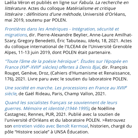
Laélia Véron et publiés en ligne sur
Fabula. La recherche en
littérature
. Actes du colloque
Matérialisme et critique
littéraire : définitions d'une méthode
, Université d'Orléans,
mai 2019, soutenu par POLEN.
Frontières dans les Amériques - Intégration, sécurité et
migrations
, dir. Pierre-Alexandre Beylier, Anne-Laure Amilhat-
Szary, Gregory Benedetti, Éric Tabuteau,
IdeAs
, 18, 2021. Actes
du colloque international de l'ILCEA4 de l'Université Grenoble
Alpes, 11-13 juin 2019, dont POLEN était partenaire.
"Toute l'âme de la poésie héroïque". Études sur l'épopée en
e
e
France (XVI
-XVIII
siècles) offertes à Denis Bjaï
, dir. François
Rouget, Genève, Droz, (Cahiers d'Humanisme et Renaissance,
176), 2021. Livre paru avec le soutien du laboratoire POLEN.
e
Une société en marche. Les processions en France au XVIII
siècle
, de Gaël Rideau, Paris, Champ Vallon, 2021.
Quand les socialistes français se souviennent de leurs
guerres. Mémoire et identité (1944-1995)
, de Noëlline
Castagnez, Rennes, PUR, 2021. Publié avec la soutien de
l'université d'Orléans et du laboratoire POLEN. >Retrouvez
son
entretien vidéo avec Benoît Kermoal
, historien, chargé du
pôle “Histoire sociale” à UNSA Éducation.