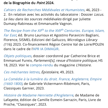
de la Biographie du
Point
2024.
Cahiers de Recherches Médiévales et Humanistes
, 46, 2023 -
2. ​​​​ En relation avec les activités du laboratoire : Dossier
Locus.
Le lieu dans les sources médiévales
dirigé par Juliette
Dumasy-Rabineau et Emmanuelle Vagnon.
th
th
The Recipe from the XII
to the XVII
Centuries. Europe, Islam,
Far East
, éd. Bruno Laurioux et Agostino Paravicini Bagliani,
Florence, SISMEL-Edizioni del Galluzzo,
Micrologus Library
(116)
, 2023. Co-financement Région Centre Val de Loire/POLEN
dans le cadre de l'
APR IA DIMAGIR
.
Objets politiques
, dossier coordonné par Catherine Brice et
Emmanuel Fureix,
Parlement[s], revue d'histoire politique
, HS
18, 2023. Voir le
compte-rendu
du magazine
L'Histoire.
Ces méchantes lettres
,
Épistolaire
, 49, 2023.
La Comédie à la lumière du droit. France, Angleterre, Empire
(1660-1800)
, de Gabriele Vickermann-Ribémont,
Paris,
Classiques Garnier, 2023.
Histoire de Madame Henriette d'Angleterre
, de Madame de
Lafayette,
édition de Camille Esmein-Sarrazin, Paris, Livre de
Proche, "Classiques", 2023.