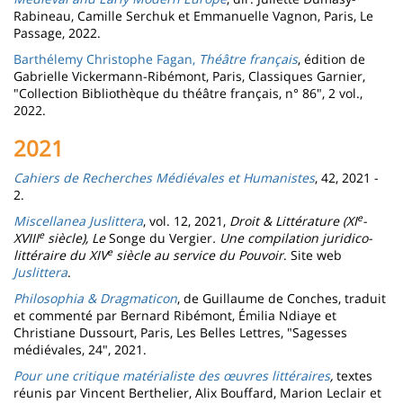
Rabineau, Camille Serchuk et Emmanuelle Vagnon, Paris, Le
Passage, 2022.
Barthélemy Christophe Fagan,
Théâtre français
, édition de
Gabrielle Vickermann-Ribémont, Paris, Classiques Garnier,
"Collection Bibliothèque du théâtre français, n° 86", 2 vol.,
2022.
2021
Cahiers de Recherches Médiévales et Humanistes
, 42, 2021 -
2.
e
Miscellanea Juslittera
, vol. 12, 2021,
Droit & Littérature (XI
-
e
XVIII
siècle), Le
Songe du Vergier
. Une compilation juridico-
e
littéraire du XIV
siècle au service du Pouvoir
. Site web
Juslittera
.
Philosophia & Dragmaticon
, de Guillaume de Conches, traduit
et commenté par Bernard Ribémont, Émilia Ndiaye et
Christiane Dussourt, Paris, Les Belles Lettres, "Sagesses
médiévales, 24", 2021.
Pour une critique matérialiste des œuvres littéraires
,
textes
réunis par Vincent Berthelier, Alix Bouffard, Marion Leclair et