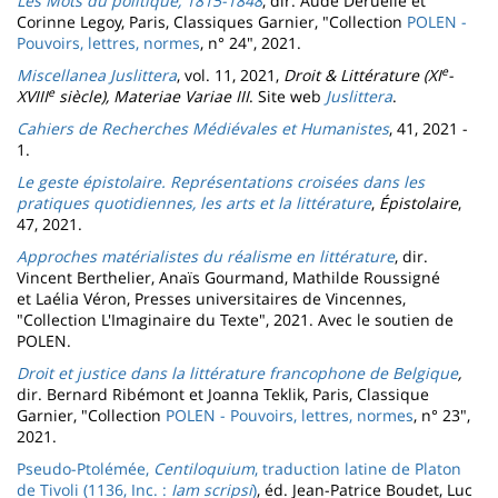
Les Mots du politique, 1815-1848
, dir. Aude Déruelle et
Corinne Legoy, Paris, Classiques Garnier, "Collection
POLEN -
Pouvoirs, lettres, normes
, n° 24", 2021.
e
Miscellanea Juslittera
, vol. 11, 2021,
Droit & Littérature (XI
-
e
XVIII
siècle), Materiae Variae III
. Site web
Juslittera
.
Cahiers de Recherches Médiévales et Humanistes
, 41, 2021 -
1.
Le geste épistolaire. Représentations croisées dans les
pratiques quotidiennes, les arts et la littérature
,
Épistolaire
,
47, 2021.
Approches matérialistes du réalisme en littérature
, dir.
Vincent Berthelier, Anaïs Gourmand, Mathilde Roussigné
et Laélia Véron, Presses universitaires de Vincennes,
"Collection L'Imaginaire du Texte", 2021. Avec le soutien de
POLEN.
Droit et justice dans la littérature francophone de Belgique
,
dir. Bernard Ribémont et Joanna Teklik, Paris, Classique
Garnier, "Collection
POLEN - Pouvoirs, lettres, normes
, n° 23",
2021.
Pseudo-Ptolémée,
Centiloquium
, traduction latine de Platon
de Tivoli (1136, Inc. :
Iam scripsi
)
, éd. Jean-Patrice Boudet, Luc