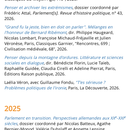
Penser et archiver les extrémismes
, dossier coordonné par
Frédéric Attal,
Parlement[s]. Revue d'histoire politique
, n° 43,
2026.
"Grand fu la jeste, bien en doit on parler". Mélanges en
l'honneur de Bernard Ribémont
, dir. Philippe Haugeard,
Nicolas Lombart, Françoise Michaud-Fréjaville et Julien
Véronèse, Paris, Classiques Garnier, "Rencontres, 699 ;
Civilisation médiévale, 68", 2026.
Penser depuis la montagne d'ordures. Littérature et sciences
sociales en dialogue
, dir. Bénédicte Florin, Lucie Taïeb,
Raphaëlle Guidée, Claudia Cirelli et Adeline Pierrat, Paris,
Éditions Raison publique, 2026.
Laélia Véron, avec Guillaume Fondu,
"T'es sérieuse ?
Problèmes politiques de l'ironie
, Paris, La Découverte, 2026.
2025
e
e
Parlement en transition. Perspectives allemandes aux XX
-XXI
siècles
, dossier coordonné par Nicolas Batteux, Agathe
Bernier-Monod, Valérie Dubslaff et Annette Lensing,