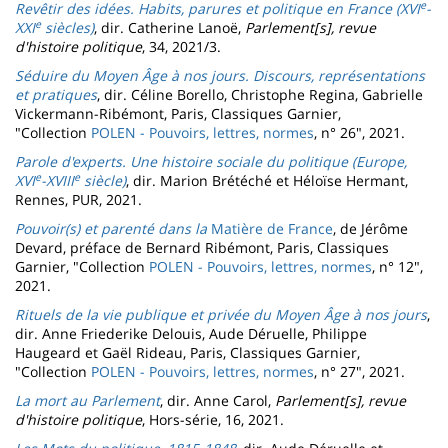
e
Revêtir des idées. Habits, parures et politique en France (XVI
-
e
XXI
siècles)
, dir. Catherine Lanoë,
Parlement[s], revue
d'histoire politique
, 34, 2021/3.
Séduire du Moyen Âge à nos jours. Discours, représentations
et pratiques
, dir. Céline Borello, Christophe Regina, Gabrielle
Vickermann-Ribémont, Paris, Classiques Garnier,
"Collection
POLEN - Pouvoirs, lettres, normes
, n° 26", 2021.
Parole d'experts. Une histoire sociale du politique (Europe,
e
e
XVI
-XVIII
siècle)
, dir. Marion Brétéché et Héloïse Hermant,
Rennes, PUR, 2021.
Pouvoir(s) et parenté dans la
Matière de France
, de Jérôme
Devard, préface de Bernard Ribémont, Paris, Classiques
Garnier, "Collection
POLEN - Pouvoirs, lettres, normes
, n° 12",
2021.
Rituels de la vie publique et privée du Moyen Âge à nos jours
,
dir. Anne Friederike Delouis, Aude Déruelle, Philippe
Haugeard et Gaël Rideau, Paris, Classiques Garnier,
"Collection
POLEN - Pouvoirs, lettres, normes
, n° 27", 2021.
La mort au Parlement
, dir. Anne Carol,
Parlement[s], revue
d'histoire politique
, Hors-série, 16, 2021.