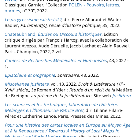
Classiques Garnier, "Collection
POLEN - Pouvoirs, lettres,
normes
, n° 30", 2022.
Le progressisme existe-t-il ?
, dir. Pierre Allorant et Walter
Badier,
Parlement[s], revue d'histoire politique
, 35, 2022.
Chateaubriand,
Études ou Discours historiques
,
Édition
critique dirigée par François Hartog, avec la collaboration de
Laurent Avezou, Aude Déruelle, Jacob Lachat et Alain Rauwel,
Paris, Champion, 2022, 2 vol.
Cahiers de Recherches Médiévales et Humanistes
, 43, 2022 -
1.
Epistolaire et biographie
,
Épistolaire
, 48, 2022.
e
Miscellanea Juslittera
, vol. 13, 2022,
Droit & Littérature (XI
-
e
XVIII
siècle), Le
Roman d'Yder
: l'étude d'un récit de la
Matière
de Bretagne
au prisme de la juslittérature.
Site web
Juslittera
.
Les sciences et les techniques, laboratoire de l'Histoire.
Mélanges en l'honneur de Patrice Bret
, dir. Liliane Hilaire-
Pérez et Catherine Lanoë, Paris, Presses des Mines, 2022.
Pour une histoire des cartes locales en Europe au Moyen Âge
et à la Renaissance / Towards A History of Local Maps in
Medieval and Early Modern Europe
, dir. Juliette Dumasy-