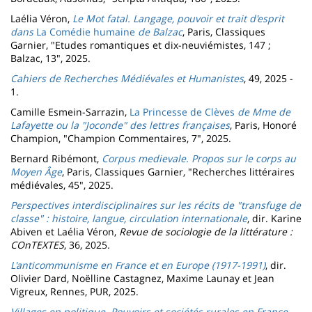
Laélia Véron,
Le Mot fatal. Langage, pouvoir et trait d'esprit
dans
La Comédie humaine
de Balzac
, Paris, Classiques
Garnier, "Etudes romantiques et dix-neuviémistes, 147 ;
Balzac, 13", 2025.
Cahiers de Recherches Médiévales et Humanistes
, 49, 2025 -
1.
Camille Esmein-Sarrazin,
La
Princesse de Clèves
de Mme de
Lafayette ou la "Joconde" des lettres françaises
, Paris, Honoré
Champion, "Champion Commentaires, 7", 2025.
Bernard Ribémont,
Corpus medievale. Propos sur le corps au
Moyen Âge
, Paris, Classiques Garnier, "Recherches littéraires
médiévales, 45", 2025.
Perspectives interdisciplinaires sur les récits de "transfuge de
classe" : histoire, langue, circulation internationale
, dir. Karine
Abiven et Laélia Véron,
Revue de sociologie de la littérature :
COnTEXTES
, 36,
2025.
L'anticommunisme en France et en Europe (1917-1991)
, dir.
Olivier Dard, Noëlline Castagnez, Maxime Launay et Jean
Vigreux, Rennes, PUR, 2025.
Villages en politique. Pouvoirs et sociétés rurales en France