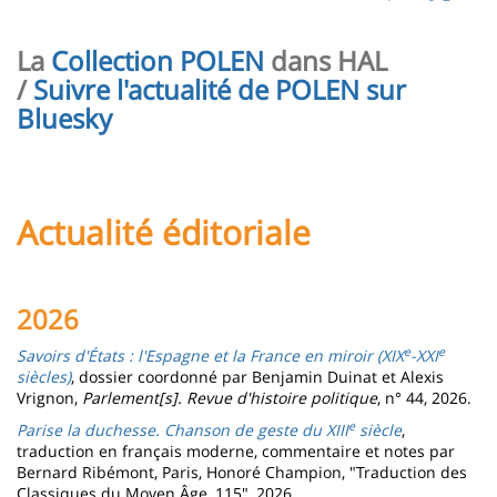
page
content
Contenu
La
Collection POLEN
dans HAL
de
/
Suivre l'actualité de POLEN sur
la
Bluesky
page
principale
Actualité éditoriale
2026
e
e
Savoirs d'États : l'Espagne et la France en miroir (XIX
-XXI
siècles)
, dossier coordonné par Benjamin Duinat et Alexis
Vrignon,
Parlement[s]. Revue d'histoire politique
, n° 44, 2026.
e
Parise la duchesse. Chanson de geste du XIII
siècle
,
traduction en français moderne, commentaire et notes par
Bernard Ribémont, Paris, Honoré Champion, "Traduction des
Classiques du Moyen Âge, 115", 2026.