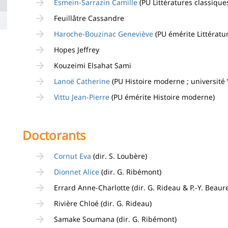
Esmein-Sarrazin Camille
(PU Littératures classiques
Feuillâtre Cassandre
Haroche-Bouzinac Geneviève
(PU émérite Littératur
Hopes Jeffrey
Kouzeimi Elsahat Sami
Lanoë Catherine
(PU Histoire moderne ; université 
Vittu Jean-Pierre
(PU émérite Histoire moderne)
Doctorants
Cornut Eva
(dir. S. Loubère)
Dionnet Alice
(dir. G. Ribémont)
Errard Anne-Charlotte (dir. G. Rideau & P.-Y. Beaur
Rivière Chloé (dir. G. Rideau)
Samake Soumana (dir. G. Ribémont)