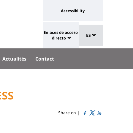
Université
Accessibility
:
eaux
Sélecteur
lien
Enlaces de acceso
aux
ES
de
University
vers
directo
langue
:
page
Shortcut
accessibilité
Actualités
Contact
links
ESS
Share on |