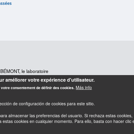
assées
BÉMONT, le laboratoire
n fortement pluridisciplinaire
,
r améliorer votre expérience d'utilisateur.
u droit, civilisationnistes,
Más info
z votre consentement de définir des cookies.
cción de configuración de cookies para este sitio.
ara almacenar las preferencias del usuario. Si rechaza estas cookies, 
estas cookies en cualquier momento. Para ello, basta con hacer clic en
esky
Accessibilité : partiellement conforme
Mentions légales