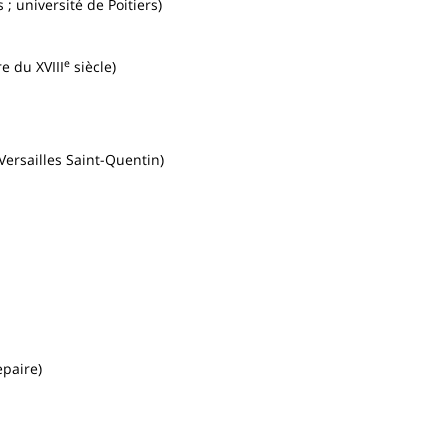
 ; université de Poitiers)
e
e du XVIII
siècle)
Versailles Saint-Quentin)
epaire)