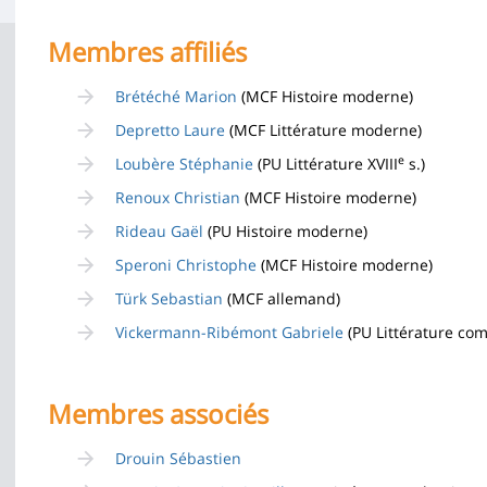
de
la
Membres affiliés
page
Brétéché Marion
(MCF Histoire moderne)
principale
Depretto Laure
(MCF Littérature moderne)
e
Loubère Stéphanie
(PU Littérature XVIII
s.)
Renoux Christian
(MCF Histoire moderne)
Rideau Gaël
(PU Histoire moderne)
Speroni Christophe
(MCF Histoire moderne)
Türk Sebastian
(MCF allemand)
Vickermann-Ribémont Gabriele
(PU Littérature co
Membres associés
Drouin Sébastien