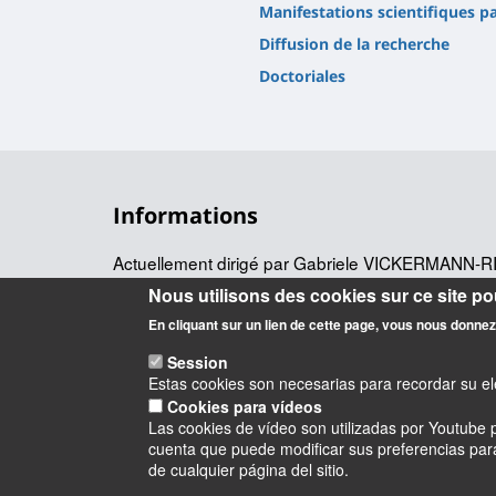
Manifestations scientifiques p
Diffusion de la recherche
Doctoriales
Informations
Actuellement dirigé par Gabriele VICKERMANN-RI
POLEN (
) a une vocatio
POuvoirs, LEttres, Normes
Nous utilisons des cookies sur ce site pou
puisqu'il regroupe littéraires, historiens, historiens d
En cliquant sur un lien de cette page, vous nous donne
linguistes et anthropologues.
Session
Estas cookies son necesarias para recordar su ele
Cookies para vídeos
Las cookies de vídeo son utilizadas por Youtube p
cuenta que puede modificar sus preferencias para 
Instagram
LinkedIn
Youtube
TikTok
Facebook
Blu
de cualquier página del sitio.