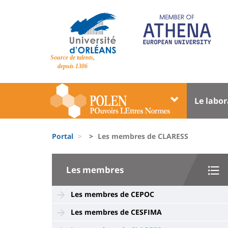
Pasar
al
contenido
principal
Site
Source de talents,
branding
depuis 1306
Université
Univer
Le labor
:
:
Block
Menu
Fils
liste
princi
Portal
Les membres de CLARESS
d'Ariane
des
University
composantes
Les membres
:
Sidebar
Les membres de CEPOC
Les membres de CESFIMA