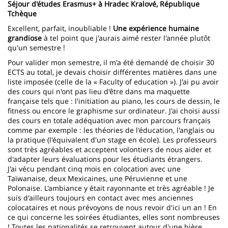
Séjour d'études Erasmus+ à Hradec Kralové, République
Tchèque
Excellent, parfait, inoubliable !
Une expérience humaine
grandiose
à tel point que j'aurais aimé rester l'année plutôt
qu'un semestre !
Pour valider mon semestre, il m'a été demandé de choisir 30
ECTS au total, je devais choisir différentes matières dans une
liste imposée (celle de la « Faculty of education »). J'ai pu avoir
des cours qui n'ont pas lieu d'être dans ma maquette
française tels que : l'initiation au piano, les cours de dessin, le
fitness ou encore le graphisme sur ordinateur. J'ai choisi aussi
des cours en totale adéquation avec mon parcours français
comme par exemple : les théories de l'éducation, l'anglais ou
la pratique (l'équivalent d'un stage en école). Les professeurs
sont très agréables et acceptent volontiers de nous aider et
d'adapter leurs évaluations pour les étudiants étrangers.
J'ai vécu pendant cinq mois en colocation avec une
Taïwanaise, deux Mexicaines, une Péruvienne et une
Polonaise. L'ambiance y était rayonnante et très agréable ! Je
suis d'ailleurs toujours en contact avec mes anciennes
colocataires et nous prévoyons de nous revoir d'ici un an ! En
ce qui concerne les soirées étudiantes, elles sont nombreuses
! Toutes les nationalités se retrouvent autour d'une bière,