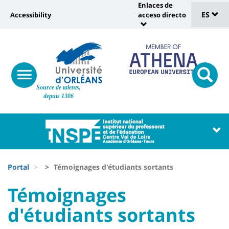
Sélec
Pasar
Enlaces de
Université
al
ES
Accessibility
acceso directo
Universit
de
contenido
:
:
principal
lang
lien
Shortcut
vers
links
Site
page
responsive
responsi
Source de talents,
menu
branding
search
accessibilité
depuis 1306
button
button
Université
Université
:
:
Recherche
Block
Fils
liste
Portal
Témoignages d'étudiants sortants
d'Ariane
des
University
University
Témoignages
composantes
:
:
d'étudiants sortants
Titre
Sidebar
Main