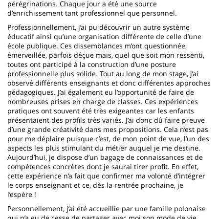
pérégrinations. Chaque jour a été une source
d’enrichissement tant professionnel que personnel.
Professionnellement, j’ai pu découvrir un autre système
éducatif ainsi qu’une organisation différente de celle d’une
école publique. Ces dissemblances m’ont questionnée,
émerveillée, parfois déçue mais, quel que soit mon ressenti,
toutes ont participé à la construction d’une posture
professionnelle plus solide. Tout au long de mon stage, j’ai
observé différents enseignants et donc différentes approches
pédagogiques. J’ai également eu l’opportunité de faire de
nombreuses prises en charge de classes. Ces expériences
pratiques ont souvent été très exigeantes car les enfants
présentaient des profils très variés. J’ai donc dû faire preuve
d’une grande créativité dans mes propositions. Cela n’est pas
pour me déplaire puisque c’est, de mon point de vue, l’un des
aspects les plus stimulant du métier auquel je me destine.
Aujourd’hui, je dispose d’un bagage de connaissances et de
compétences concrètes dont je saurai tirer profit. En effet,
cette expérience n’a fait que confirmer ma volonté d’intégrer
le corps enseignant et ce, dès la rentrée prochaine, je
l’espère !
Personnellement, j’ai été accueillie par une famille polonaise
qui n’a eu de cesse de partager avec moi son mode de vie