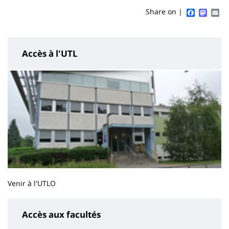
content
page
Faceboo
Mast
Em
Share on |
Accès à l'UTL
Venir à l'UTLO
Accès aux facultés