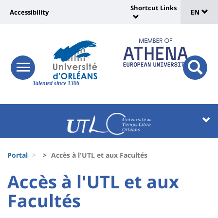
Sélec
Skip
Shortcut Links
Université
EN
Accessibility
to
Universit
de
main
:
:
content
langu
lien
Shortcut
vers
Links
Site
responsive
page
responsi
menu
branding
Talented since 1306
search
accessibilité
button
button
Université
Université
:
:
Recherche
Block
Fils
liste
Portal
Accès à l'UTL et aux Facultés
d'Ariane
des
University
University
Accès à l'UTL et aux
composantes
:
:
Facultés
Titre
Sidebar
Main
de