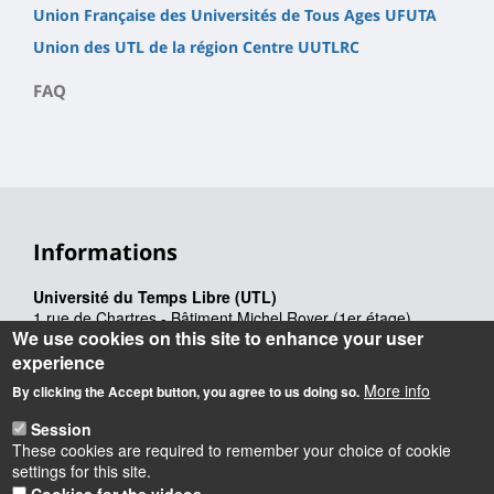
Union Française des Universités de Tous Ages UFUTA
Union des UTL de la région Centre UUTLRC
FAQ
Informations
Université du Temps Libre (UTL)
1 rue de Chartres - Bâtiment Michel Royer (1er étage)
We use cookies on this site to enhance your user
BP 6759 - 45067 Orléans cedex 2
Téléphone : 02 38 41 71 77
experience
Courriel :
secretariat.utlo@univ-orleans.fr
More info
By clicking the Accept button, you agree to us doing so.
Session
Latitude
: 47.8462248
These cookies are required to remember your choice of cookie
Longitude
: 1.9338402
settings for this site.