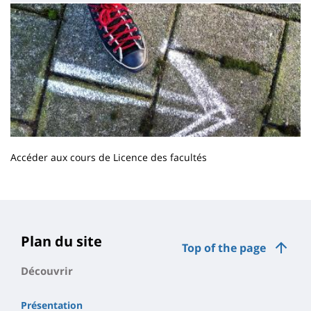
Accéder aux cours de Licence des facultés
Contenu
de
la
page
Plan du site
Top of the page
principale
Découvrir
Présentation