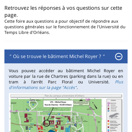
page
content
Contenu
Retrouvez les réponses à vos questions sur cette
page.
de
Cette foire aux questions a pour objectif de répondre aux
la
questions générales sur le fonctionnement de l'Université du
Temps Libre d'Orléans.
page
principale
"
Où se trouve le bâtiment Michel Royer ?
"
Vous pouvez accéder au bâtiment Michel Royer en
voiture par la rue de Chartres (parking dans la rue) ou en
tram à l'arrêt Parc Floral ou Université.
Plus
d'informations sur la page "Accès"
.
Image