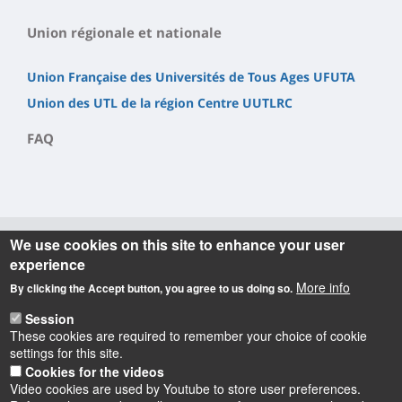
Union régionale et nationale
Union Française des Universités de Tous Ages UFUTA
Union des UTL de la région Centre UUTLRC
FAQ
We use cookies on this site to enhance your user
experience
Informations
More info
By clicking the Accept button, you agree to us doing so.
Université du Temps Libre (UTL)
Session
1 rue de Chartres - Bâtiment Michel Royer (1er étage) - BP
These cookies are required to remember your choice of cookie
6759 - 45067 Orléans cedex 2
settings for this site.
Téléphone : 02 38 41 71 77
Cookies for the videos
Video cookies are used by Youtube to store user preferences.