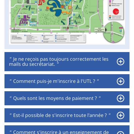
"
Je ne reçois pas toujours correctement les
mails du secrétariat.
"
"
Comment puis-je m'inscrire à l'UTL ?
"
"
Quels sont les moyens de paiement ?
"
"
Est-il possible de s'inscrire toute l'année ?
"
"
Comment s'inscrire à un enseignement de