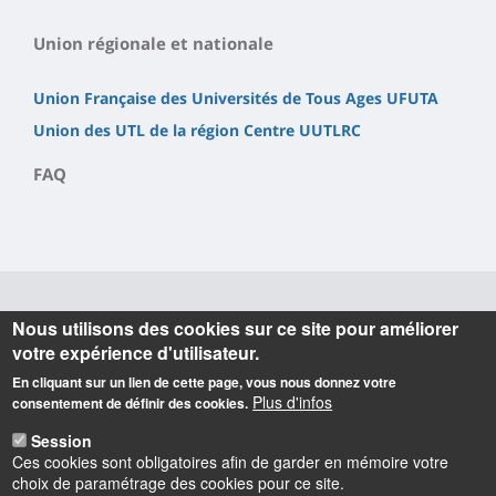
Union régionale et nationale
Union Française des Universités de Tous Ages UFUTA
Union des UTL de la région Centre UUTLRC
FAQ
Nous utilisons des cookies sur ce site pour améliorer
Informations
votre expérience d'utilisateur.
Université du Temps Libre (UTL)
En cliquant sur un lien de cette page, vous nous donnez votre
Plus d'infos
1 rue de Chartres - Bâtiment Michel Royer (1er étage)
consentement de définir des cookies.
BP 6759 - 45067 Orléans cedex 2
Session
Téléphone : 02 38 41 71 77
Ces cookies sont obligatoires afin de garder en mémoire votre
Courriel :
secretariat.utlo@univ-orleans.fr
choix de paramétrage des cookies pour ce site.