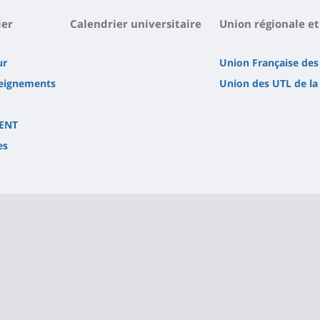
ier
Calendrier universitaire
Union régionale et
ur
Union Française des
seignements
Union des UTL de la
 ENT
es
)