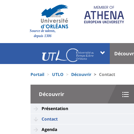
Aller
au
contenu
principal
Site
Source de talents,
branding
depuis 1306
Université
Univer
Découvr
:
:
Block
Menu
Fils
liste
princi
Portail
UTLO
Découvrir
Contact
d'Ariane
des
University
composantes
Découvrir
:
Sidebar
Présentation
Contact
Agenda