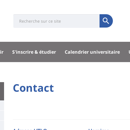
Université
Search
Rés
Soumettre
:
soci
Recherche
sité
ir
S'inscrire & étudier
Calendrier universitaire
pal
University
Contact
Titre
:
de
Main
page
content
Contenu
de