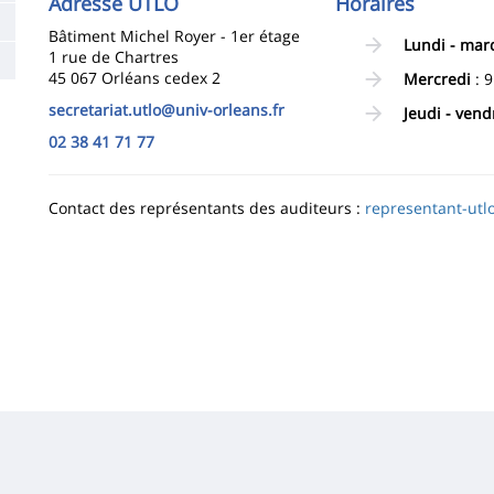
Adresse UTLO
Horaires
la
Bâtiment Michel Royer - 1er étage
Lundi - mar
page
1 rue de Chartres
45 067 Orléans cedex 2
Mercredi
: 9
principale
secretariat.utlo@univ-orleans.fr
Jeudi - vend
02 38 41 71 77
Contact des représentants des auditeurs :
representant-utl