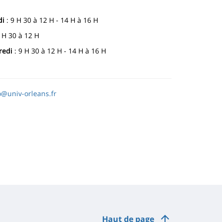
di
: 9 H 30 à 12 H - 14 H à 16 H
 H 30 à 12 H
redi
: 9 H 30 à 12 H - 14 H à 16 H
o@univ-orleans.fr
Haut de page