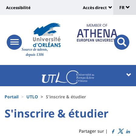
Sélec
Aller
Université
FR
Accessibilité
Accès direct
au
Universit
de
contenu
:
:
principal
lang
lien
Shortcut
vers
links
Site
responsive
page
responsi
Source de talents,
menu
branding
search
depuis 1306
accessibilité
button
button
Université
Université
:
:
Recherche
Block
Fils
liste
Portail
UTLO
S'inscrire & étudier
d'Ariane
des
University
University
S'inscrire & étudier
Titre
composantes
:
:
de
Sidebar
Main
Partager sur |