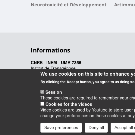
Neurotoxicité et Développement
Artimmu
Informations
CNRS - INEM - UMR 7355
Institut de Transgénose
We use cookies on this site to enhance y
3B, rue de la Férollerie
45071 ORLEANS CEDEX 2
By clicking the Accept button, you agree to us doing so
Session
These cookies are required to remember your choic
Cookies for the videos
Video cookies are used by Youtube to store user p
Instagram
LinkedIn
Youtube
TikTok
Facebook
Blu
change your preferences on these cookies at any ti
Save preferences
Deny all
Accept all