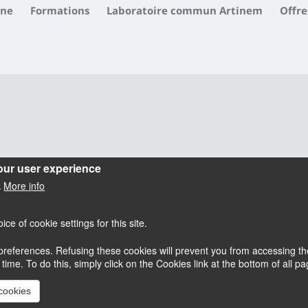
ne
Formations
Laboratoire commun Artinem
Offre
our user experience
More info
.
e of cookie settings for this site.
references. Refusing these cookies will prevent you from accessing the
esky
Accessibilité : partiellement conforme
me. To do this, simply click on the Cookies link at the bottom of all pag
Mentions légales
 cookies