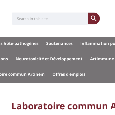
Université
Search
Rés
Submit
:
soci
Recherche
sité
ns hôte-pathogènes
Soutenances
Inflammation p
ions
Neurotoxicité et Développement
Artimmune
pal
oire commun Artinem
Offres d'emplois
University
Laboratoire commun 
Titre
: