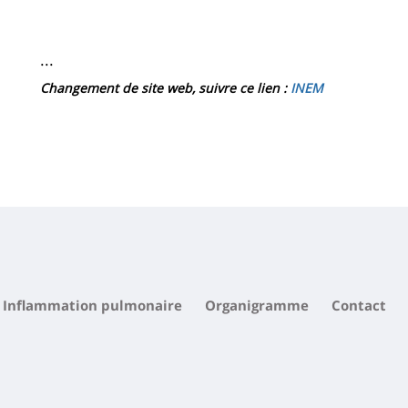
de
Main
page
content
Contenu
...
de
Changement de site web, suivre ce lien :
INEM
la
page
principale
Inflammation pulmonaire
Organigramme
Contact