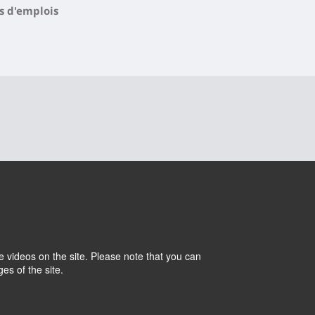
s d'emplois
 videos on the site. Please note that you can
Cookies
Intranet
es of the site.
Withdraw consent