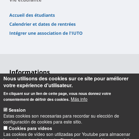
Accueil des étudiants
Calendrier et dates de rentrées
Intégrer une association de l'IUTO
Informations
Nous utilisons des cookies sur ce site pour améliorer
Contact
votre expérience d'utilisateur.
En cliquant sur un lien de cette page, vous nous donnez votre
Accueil
Más info
consentement de définir des cookies.
+33 (0) 2 38 49 44 00
Session
Adresse postale
Estas cookies son necesarias para recordar su elección de
configuración de cookies para este sitio.
IUT d'Orléans
Cookies para vídeos
rue d'Amboise
Las cookies de vídeo son utilizadas por Youtube para almacenar
45067 Orléans Cedex 2 - France