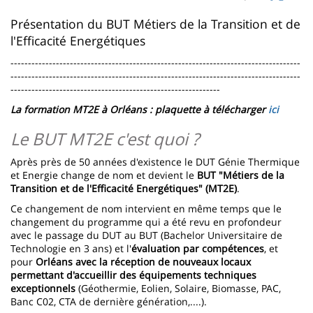
page
content
Contenu
Présentation du BUT Métiers de la Transition et de
l'Efficacité Energétiques
de
-----------------------------------------------------------------------------------
la
-----------------------------------------------------------------------------------
page
------------------------------------------------------------
La formation MT2E à Orléans : plaquette à télécharger
ici
principale
Le BUT MT2E c'est quoi ?
Après près de 50 années d'existence le DUT Génie Thermique
et Energie change de nom et devient le
BUT "Métiers de la
Transition et de l'Efficacité Energétiques" (MT2E)
.
Ce changement de nom intervient en même temps que le
changement du programme qui a été revu en profondeur
avec le passage du DUT au BUT (Bachelor Universitaire de
Technologie en 3 ans) et l'
évaluation par compétences
, et
pour
Orléans avec la réception de nouveaux locaux
permettant d'accueillir des équipements techniques
exceptionnels
(Géothermie, Eolien, Solaire, Biomasse, PAC,
Banc C02, CTA de dernière génération,....).