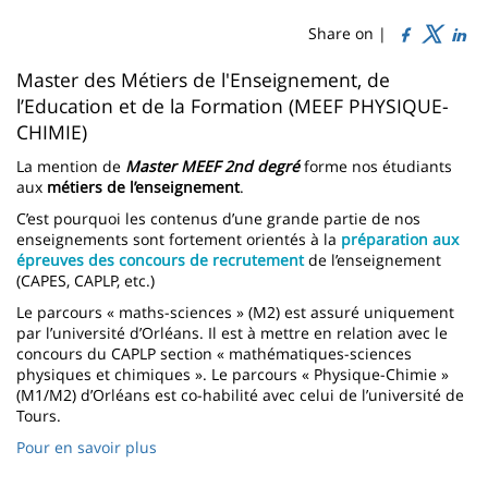
de
content
page
Share on |
Contenu
Master des Métiers de l'Enseignement, de
l’Education et de la Formation (MEEF PHYSIQUE-
de
CHIMIE)
la
La mention de
Master MEEF 2nd degré
forme nos étudiants
page
aux
métiers de l’enseignement
.
principale
C’est pourquoi les contenus d’une grande partie de nos
enseignements sont fortement orientés à la
préparation
aux
épreuves des
concours de recrutement
de l’enseignement
(CAPES, CAPLP, etc.)
Le parcours « maths-sciences » (M2) est assuré uniquement
par l’université d’Orléans. Il est à mettre en relation avec le
concours du CAPLP section « mathématiques-sciences
physiques et chimiques ». Le parcours « Physique-Chimie »
(M1/M2) d’Orléans est co-habilité avec celui de l’université de
Tours.
Pour en savoir plus