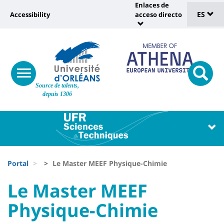
Sélec
Pasar
Enlaces de
Université
al
ES
Accessibility
acceso directo
Universit
de
contenido
:
:
principal
lang
lien
Shortcut
vers
links
Site
page
responsive
responsi
Source de talents,
menu
branding
search
accessibilité
depuis 1306
button
button
Université
Université
:
:
Recherche
Block
Fils
liste
Portal
Le Master MEEF Physique-Chimie
d'Ariane
des
University
University
Le Master MEEF
composantes
:
:
Physique-Chimie
Titre
Sidebar
Main