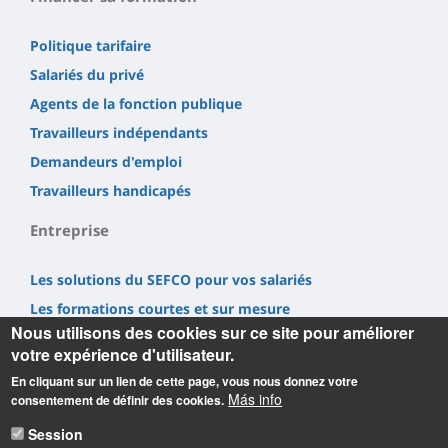
Politique tarifaire
Salariés du privé
Agents de la fonction publique
Travailleurs indépendants
Demandeurs d'emploi
Travailleurs handicapés
Entreprise
Les solutions du SEFCO pour vos salariés
Les formations courtes et sur mesure
Nous utilisons des cookies sur ce site pour améliorer
Nous soutenir via la Taxe d'Apprentissage
votre expérience d'utilisateur.
Recruter un alternant
En cliquant sur un lien de cette page, vous nous donnez votre
Nous contacter
Más info
consentement de définir des cookies.
Session