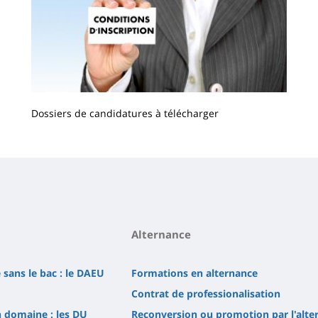
Dossiers de candidatures à télécharger
Contenu
de
la
page
principale
Alternance
 sans le bac : le DAEU
Formations en alternance
Contrat de professionalisation
n domaine : les DU
Reconversion ou promotion par l'alte