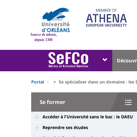
Pasar
al
contenido
principal
Site
Source de talents,
branding
depuis 1306
Université
Univer
Découvr
:
:
Block
Menu
Fils
liste
princi
Portal
Se spécialiser dans un domaine : les
d'Ariane
des
University
composantes
Se former
:
Sidebar
Accéder à l'Université sans le bac : le DAEU
Reprendre ses études