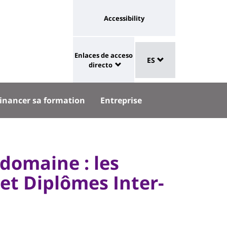
Université
Accessibility
:
eaux
Sélecteur
lien
Enlaces de acceso
aux
ES
de
University
vers
directo
langue
:
page
Shortcut
accessibilité
inancer sa formation
Entreprise
links
 domaine : les
et Diplômes Inter-