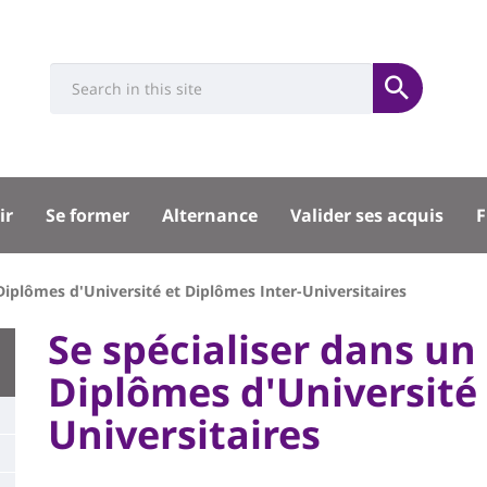
Université
Search
Rés
Soumettre
:
soci
Recherche
sité
ir
Se former
Alternance
Valider ses acquis
F
pal
 Diplômes d'Université et Diplômes Inter-Universitaires
University
Se spécialiser dans un
:
Diplômes d'Université 
Titre
Main
Universitaires
de
content
page