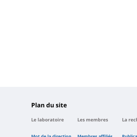
Plan du site
Le laboratoire
Les membres
La rec
Mot de la direction
Membres affiliés
Public