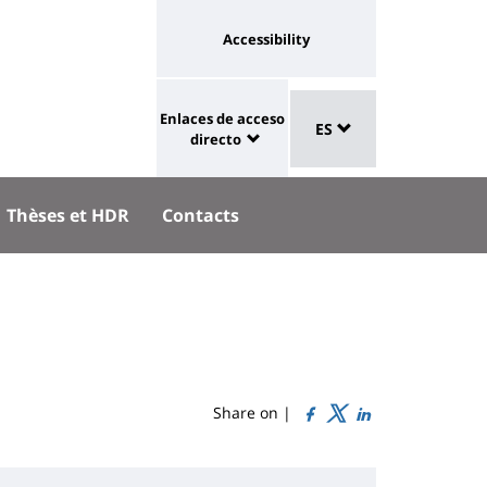
Université
Accessibility
:
eaux
Sélecteur
lien
Enlaces de acceso
aux
ES
de
University
vers
directo
langue
:
page
Shortcut
accessibilité
Thèses et HDR
Contacts
links
Share on |