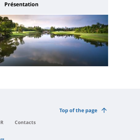
Présentation
Top of the page
DR
Contacts
rs