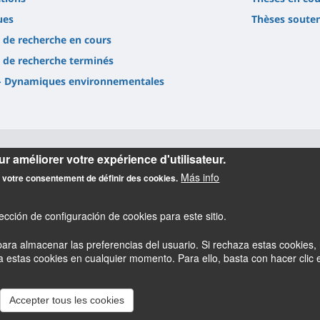
ues
Thèses soute
s de recherche en cours
s de recherche terminés
- Dynamiques environnementales
r améliorer votre expérience d'utilisateur.
Más info
z votre consentement de définir des cookies.
cción de configuración de cookies para este sitio.
ara almacenar las preferencias del usuario. Si rechaza estas cookies, 
estas cookies en cualquier momento. Para ello, basta con hacer clic en
esky
Accessibilité : partiellement conforme
Mentions légales
Accepter tous les cookies