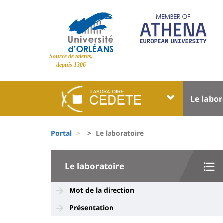
Pasar
al
contenido
principal
Site
Source de talents,
branding
depuis 1306
Université
Univer
Le labor
:
:
Block
Menu
Fils
liste
princi
Portal
Le laboratoire
d'Ariane
des
University
composantes
Le laboratoire
:
Sidebar
Mot de la direction
Présentation