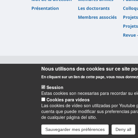
Présentation
Les doctorants
Colloq
Membres associés
Projet
Projet
Revue 
Nous utilisons des cookies sur ce site pou
Informations
En cliquant sur un lien de cette page, vous nous donne
Session
Estas cookies son necesarias para recordar su ele
Cookies para vídeos
Las cookies de vídeo son utilizadas por Youtube p
cuenta que puede modificar sus preferencias para 
Instagram
LinkedIn
Youtube
TikTok
Facebook
Blu
de cualquier página del sitio.
Sauvegarder mes préférences
Deny all