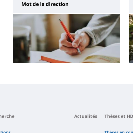
Mot de la direction
Contenu
de
la
page
principale
herche
Actualités
Thèses et H
ations
Thèses en cou