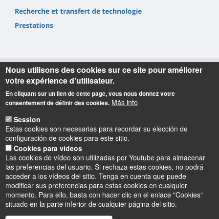
Recherche et transfert de technologie
Prestations
Nous utilisons des cookies sur ce site pour améliorer
votre expérience d'utilisateur.
Informations
En cliquant sur un lien de cette page, vous nous donnez votre
Más info
consentement de définir des cookies.
Accueil
Session
Tel. : +33(0)2 48 23 80 80
Estas cookies son necesarias para recordar su elección de
Adresse postale
configuración de cookies para este sitio.
Cookies para vídeos
IUT de Bourges
Las cookies de vídeo son utilizadas por Youtube para almacenar
63, Avenue de Lattre de Tassigny
las preferencias del usuario. Si rechaza estas cookies, no podrá
18020 Bourges Cedex - France
acceder a los vídeos del sitio. Tenga en cuenta que puede
modificar sus preferencias para estas cookies en cualquier
momento. Para ello, basta con hacer clic en el enlace "Cookies"
situado en la parte inferior de cualquier página del sitio.