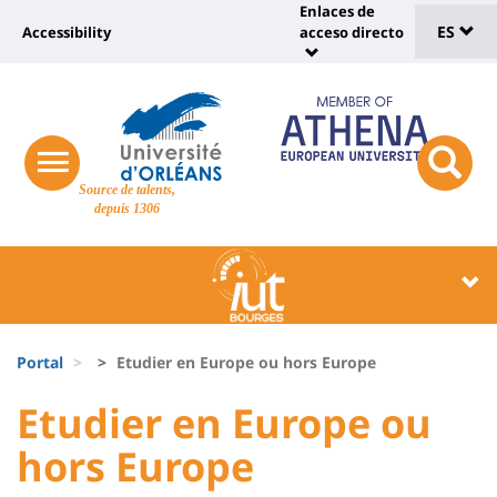
Sélec
Pasar
Enlaces de
Université
al
ES
Accessibility
acceso directo
Universit
de
contenido
:
:
principal
lang
lien
Shortcut
vers
links
Site
page
responsive
responsi
Source de talents,
menu
branding
search
accessibilité
depuis 1306
button
button
Université
Université
:
:
Recherche
Block
Fils
liste
Portal
Etudier en Europe ou hors Europe
d'Ariane
des
University
University
Etudier en Europe ou
composantes
:
:
hors Europe
Titre
Sidebar
Main