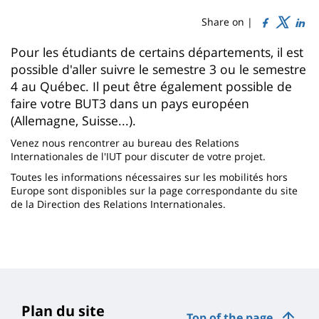
de
content
page
Share on |
Contenu
Pour les étudiants de certains départements, il est
possible d'aller suivre le semestre 3 ou le semestre
de
4 au Québec. Il peut être également possible de
la
faire votre BUT3 dans un pays européen
page
(Allemagne, Suisse...).
principale
Venez nous rencontrer au bureau des Relations
Internationales de l'IUT pour discuter de votre projet.
Toutes les informations nécessaires sur les mobilités hors
Europe sont disponibles sur la page correspondante du site
de la Direction des Relations Internationales.
Plan du site
Top of the page