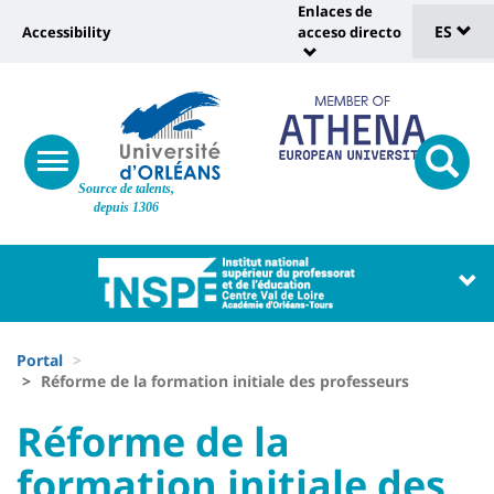
Sélec
Pasar
Enlaces de
Université
al
ES
Accessibility
acceso directo
Universit
de
contenido
:
:
principal
lang
lien
Shortcut
vers
links
Site
page
responsive
responsi
Source de talents,
menu
branding
search
accessibilité
depuis 1306
button
button
Université
Université
:
:
Recherche
Block
Fils
liste
Portal
d'Ariane
Réforme de la formation initiale des professeurs
des
University
University
Réforme de la
composantes
:
:
formation initiale des