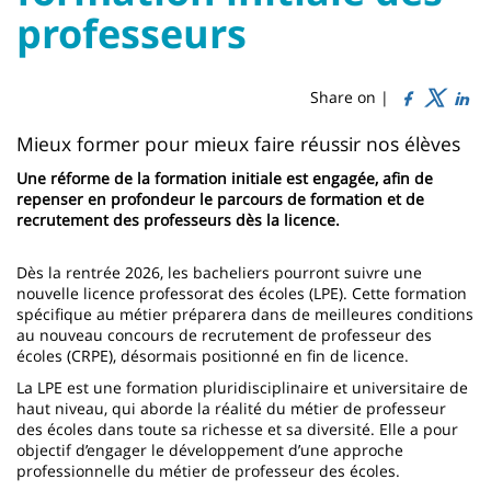
Titre
Sidebar
Main
professeurs
de
content
page
Share on |
Contenu
Mieux former pour mieux faire réussir nos élèves
de
Une réforme de la formation initiale est engagée, afin de
repenser en profondeur le parcours de formation et de
la
recrutement des professeurs dès la licence.
page
Dès la rentrée 2026, les bacheliers pourront suivre une
principale
nouvelle licence professorat des écoles (LPE). Cette formation
spécifique au métier préparera dans de meilleures conditions
au nouveau concours de recrutement de professeur des
écoles (CRPE), désormais positionné en fin de licence.
La LPE est une formation pluridisciplinaire et universitaire de
haut niveau, qui aborde la réalité du métier de professeur
des écoles dans toute sa richesse et sa diversité. Elle a pour
objectif d’engager le développement d’une approche
professionnelle du métier de professeur des écoles.