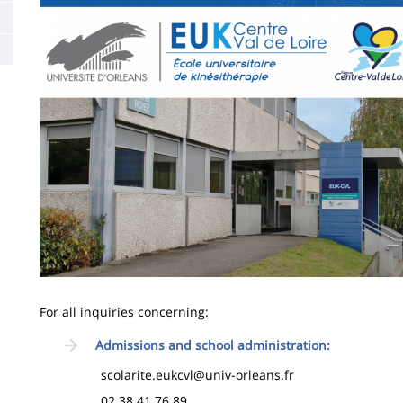
la
page
principale
For all inquiries concerning:
Admissions and school administration:
scolarite.eukcvl@univ-orleans.fr
02 38 41 76 89