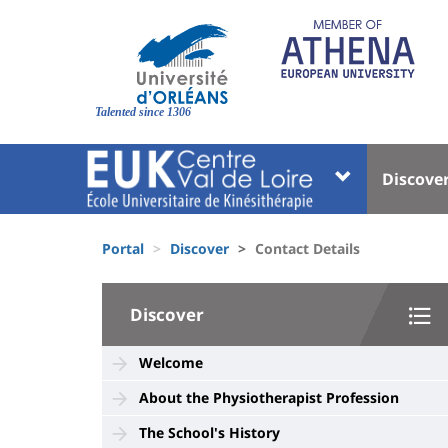
Skip
to
main
content
Site
branding
Talented since 1306
Université
Univer
Discove
:
:
Block
Menu
Fils
liste
princi
Portal
Discover
Contact Details
d'Ariane
des
University
composantes
Discover
:
Sidebar
Welcome
About the Physiotherapist Profession
The School's History