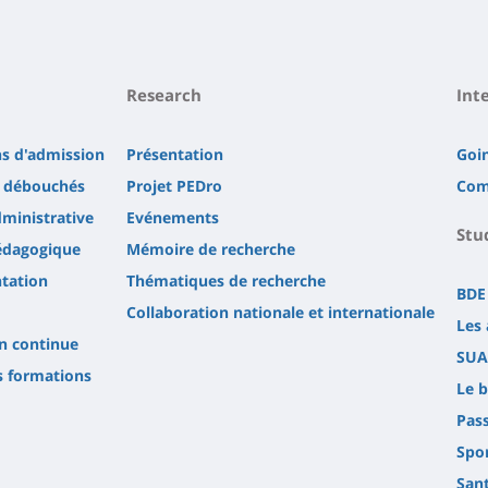
Research
Int
ns d'admission
Présentation
Goi
t débouchés
Projet PEDro
Com
ministrative
Evénements
Stu
édagogique
Mémoire de recherche
tation
Thématiques de recherche
BDE
Collaboration nationale et internationale
Les 
n continue
SUA
s formations
Le b
Pas
Spor
Sant