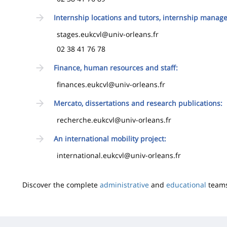
Internship locations and tutors, internship manage
stages.eukcvl@univ-orleans.fr
02 38 41 76 78
Finance, human resources and staff:
finances.eukcvl@univ-orleans.fr
Mercato, dissertations and research publications:
recherche.eukcvl@univ-orleans.fr
An international mobility project:
international.eukcvl@univ-orleans.fr
Discover the complete
administrative
and
educational
teams