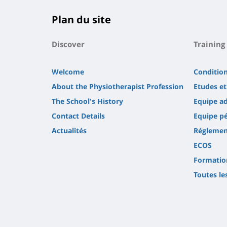
Plan du site
Discover
Training
Welcome
Conditio
About the Physiotherapist Profession
Etudes e
The School's History
Equipe ad
Contact Details
Equipe p
Actualités
Réglemen
ECOS
Formatio
Toutes le