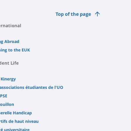
Top of the page
ernational
ng Abroad
ing to the EUK
dent Life
 Kinergy
associations étudiantes de l'UO
PSE
ouillon
serelle Handicap
tifs de haut niveau
é universitaire