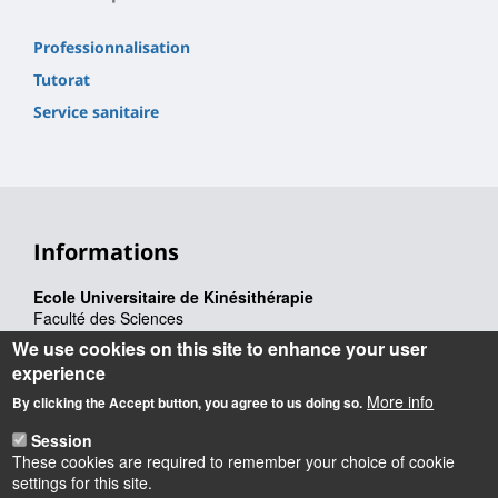
Professionnalisation
Tutorat
Service sanitaire
Informations
Ecole Universitaire de Kinésithérapie
Faculté des Sciences
Bâtiment Michel Royer
We use cookies on this site to enhance your user
Rue de Chartres
experience
45100 Orléans
More info
Tel : 02 38 41 76 89
By clicking the Accept button, you agree to us doing so.
Session
Latitude
: 47.8462248
These cookies are required to remember your choice of cookie
Longitude
: 1.9338402
settings for this site.