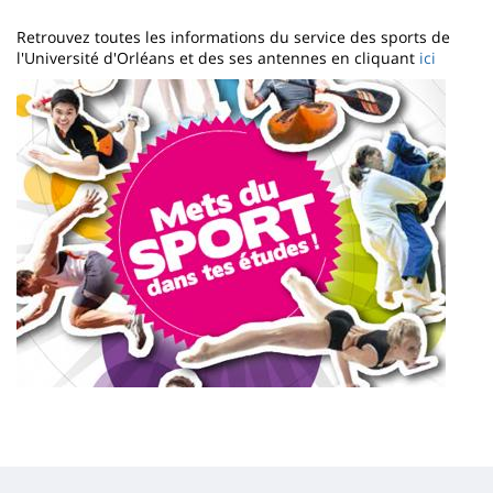
page
content
Contenu
Retrouvez toutes les informations du service des sports de
de
l'Université d'Orléans et des ses antennes en cliquant
ici
Image
la
page
principale