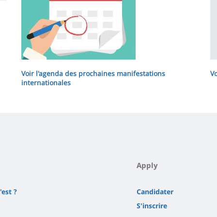
la
page
principale
Voir l'agenda des prochaines manifestations
Vo
internationales
Apply
'est ?
Candidater
S'inscrire