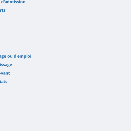
s d'admission
rts
age ou d'emploi
issage
ovant
iats