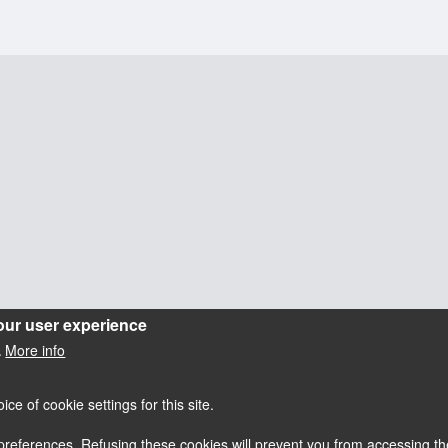
our user experience
More info
.
e of cookie settings for this site.
references. Refusing these cookies will prevent you from accessing the