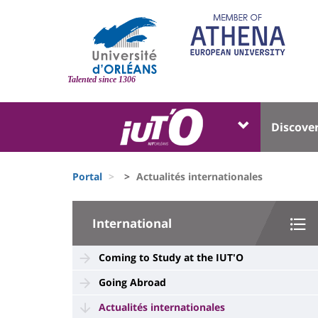
Skip
to
main
content
Site
branding
Talented since 1306
Université
Univer
Discove
:
:
Block
Menu
Fils
liste
princi
Portal
Actualités internationales
d'Ariane
des
University
composantes
International
:
Sidebar
Coming to Study at the IUT'O
Going Abroad
Actualités internationales