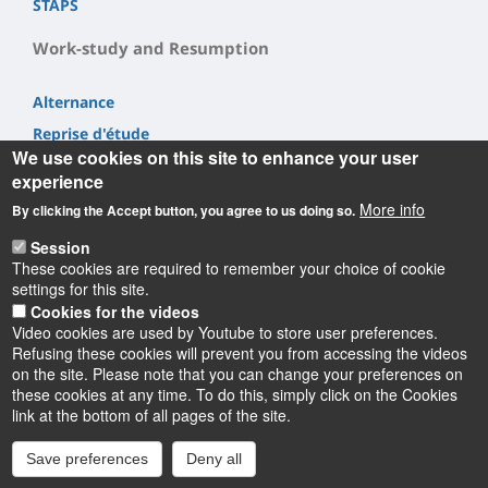
STAPS
Work-study and Resumption
Alternance
Reprise d'étude
We use cookies on this site to enhance your user
experience
More info
By clicking the Accept button, you agree to us doing so.
Session
Informations
These cookies are required to remember your choice of cookie
settings for this site.
Cookies for the videos
Video cookies are used by Youtube to store user preferences.
Refusing these cookies will prevent you from accessing the videos
on the site. Please note that you can change your preferences on
these cookies at any time. To do this, simply click on the Cookies
Instagram
LinkedIn
Youtube
TikTok
Facebook
Bluesk
link at the bottom of all pages of the site.
Save preferences
Deny all
Accessibilité : partiellement conforme