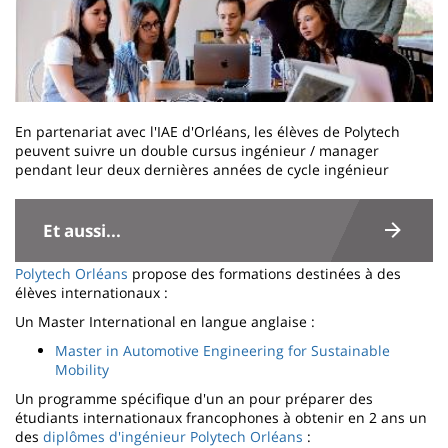
En partenariat avec l'IAE d'Orléans, les élèves de Polytech
peuvent suivre un double cursus ingénieur / manager
pendant leur deux dernières années de cycle ingénieur
Contenu
de
Et aussi...
la
Polytech Orléans
propose des formations destinées à des
page
élèves internationaux :
principale
Un Master International en langue anglaise :
Master in Automotive Engineering for Sustainable
Mobility
Un programme spécifique d'un an pour préparer des
étudiants internationaux francophones à obtenir en 2 ans un
des
diplômes d'ingénieur
Polytech Orléans
: