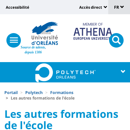
Sélec
Aller
Université
FR
Accessibilité
Accès direct
au
Universit
de
contenu
:
:
principal
lang
lien
Shortcut
vers
links
Site
responsive
page
responsi
Source de talents,
menu
branding
search
depuis 1306
accessibilité
button
button
Université
Université
:
:
Recherche
Block
Fils
liste
Portail
Polytech
Formations
d'Ariane
Les autres formations de l'école
des
University
University
Les autres formations
composantes
:
:
de l'école
Titre