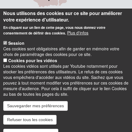
Nous utilisons des cookies sur ce site pour améliorer
votre expérience d'utilisateur.
Informations
En cliquant sur un lien de cette page, vous nous donnez votre
Plus d'infos
consentement de définir des cookies.
Polytech Orléans
Session
8 rue Léonard de Vinci, 45072 Orléans cedex 2
Ces cookies sont obligatoires afin de garder en mémoire votre
Tel : 02 38 41 70 50 (standard)
choix de paramétrage des cookies pour ce site.
contact.polytech@univ-orleans.fr
Cookies pour les vidéos
Les cookies vidéos sont utilisés par Youtube notamment pour
stocker les préférences des utilisateurs. Le refus de ces cookies
Accès Intranet (réservé)
vous empêchera d'accéder aux vidéos du site. Sachez que vous
pouvez à tout moment modifier vos préférences sur ces cookies de
mesure d'audience. Pour cela il suffit de cliquer sur le lien Cookies
au bas de toutes les pages du site.
Sauvegarder mes préférences
Instagram
LinkedIn
Youtube
TikTok
Facebook
Bluesk
Refuser tous les cookies
Accessibilité : partiellement conforme
Cookies
Intranet
Mentions légales