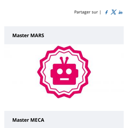
Sidebar
Main
de
content
page
Partager sur |
Master MARS
Master MECA