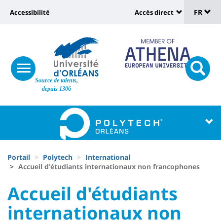
Sélec
Aller
Université
FR
Accessibilité
Accès direct
au
Universit
de
contenu
:
:
principal
lang
lien
Shortcut
vers
links
Site
responsive
page
responsi
Source de talents,
menu
branding
search
depuis 1306
accessibilité
button
button
Université
Université
:
:
Recherche
Block
Fils
liste
Portail
Polytech
International
d'Ariane
Accueil d'étudiants internationaux non francophones
des
University
University
Accueil d'étudiants
composantes
:
:
internationaux non