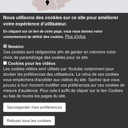
Nous utilisons des cookies sur ce site pour améliorer
votre expérience d'utilisateur.
Informations
En cliquant sur un lien de cette page, vous nous donnez votre
Plus d'infos
consentement de définir des cookies.
Polytech Orléans
Session
8 rue Léonard de Vinci, 45072 Orléans cedex 2
Ces cookies sont obligatoires afin de garder en mémoire votre
Tel : 02 38 41 70 50 (standard)
choix de paramétrage des cookies pour ce site.
contact.polytech@univ-orleans.fr
Cookies pour les vidéos
Les cookies vidéos sont utilisés par Youtube notamment pour
stocker les préférences des utilisateurs. Le refus de ces cookies
Accès Intranet (réservé)
vous empêchera d'accéder aux vidéos du site. Sachez que vous
pouvez à tout moment modifier vos préférences sur ces cookies de
mesure d'audience. Pour cela il suffit de cliquer sur le lien Cookies
au bas de toutes les pages du site.
Sauvegarder mes préférences
Instagram
LinkedIn
Youtube
TikTok
Facebook
Bluesk
Refuser tous les cookies
Accessibilité : partiellement conforme