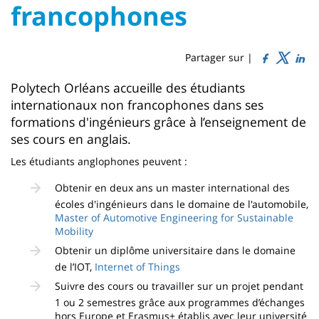
Titre
Sidebar
Main
francophones
de
content
page
Partager sur |
Contenu
Polytech Orléans accueille des étudiants
internationaux non francophones dans ses
de
formations d'ingénieurs grâce à l’enseignement de
la
ses cours en anglais.
page
Les étudiants anglophones peuvent :
principale
Obtenir en deux ans un master international des
écoles d'ingénieurs dans le domaine de l'automobile,
Master of Automotive Engineering for Sustainable
Mobility
Obtenir un diplôme universitaire dans le domaine
de l’IOT,
Internet of Things
Suivre des cours ou travailler sur un projet pendant
1 ou 2 semestres grâce aux programmes d’échanges
hors Europe et Erasmus+ établis avec leur université