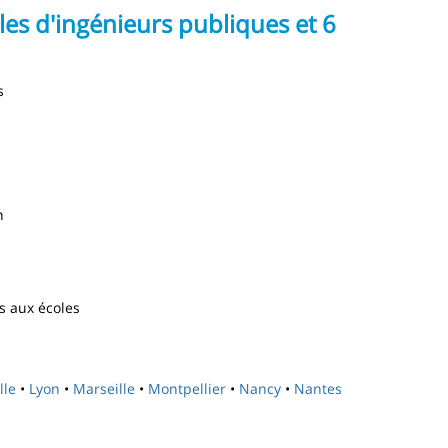
les d'ingénieurs publiques et 6
s
n
s aux écoles
ille
•
Lyon
•
Marseille
•
Montpellier
•
Nancy
•
Nantes