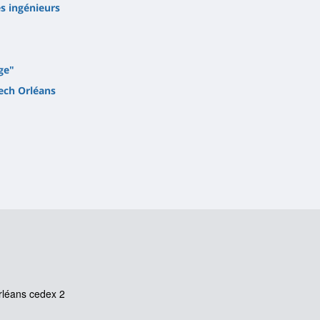
es ingénieurs
ge"
ech Orléans
rléans cedex 2