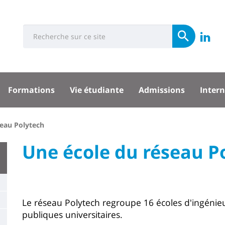
Université
Rés
Search
Re
Soumettre
:
soci
n
Recherche
sité
su
Formations
Vie étudiante
Admissions
Intern
Li
pal
seau Polytech
University
Une école du réseau P
Titre
:
de
Main
page
content
Contenu
Le réseau Polytech regroupe 16 écoles d'ingénieu
publiques universitaires.
de