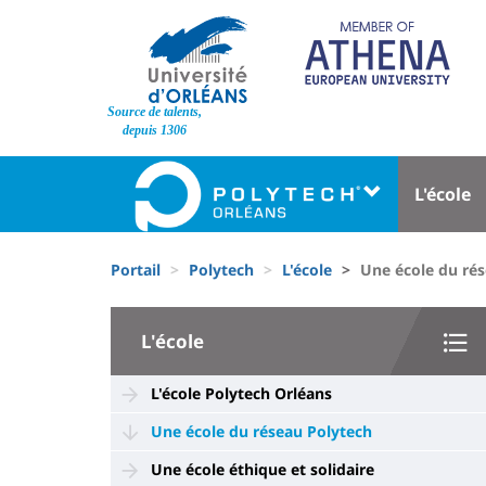
Aller
au
contenu
principal
Site
Source de talents,
branding
depuis 1306
Université
Univer
L'école
:
:
Block
Menu
Fils
liste
princi
Portail
Polytech
L'école
Une école du ré
d'Ariane
des
University
composantes
L'école
:
Sidebar
L'école Polytech Orléans
Une école du réseau Polytech
Une école éthique et solidaire