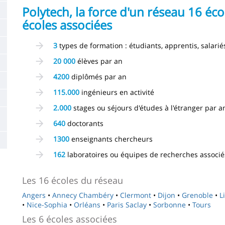
la
Polytech, la force d'un réseau 16 éco
écoles associées
page
principale
3
types de formation : étudiants, apprentis, salarié
20 000
élèves par an
4200
diplômés par an
115.000
ingénieurs en activité
2.000
stages ou séjours d'études à l'étranger par a
640
doctorants
1300
enseignants chercheurs
162
laboratoires ou équipes de recherches associé
Les 16 écoles du réseau
Angers
•
Annecy Chambéry
•
Clermont
•
Dijon
•
Grenoble
•
L
•
Nice-Sophia
•
Orléans
•
Paris Saclay
•
Sorbonne
•
Tours
Les 6 écoles associées