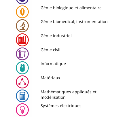
Image
Génie biologique et alimentaire
Image
Génie biomédical, instrumentation
Image
Génie industriel
Image
Génie civil
Image
Informatique
Image
Matériaux
Image
Mathématiques appliqués et
modélisation
Image
Systèmes électriques