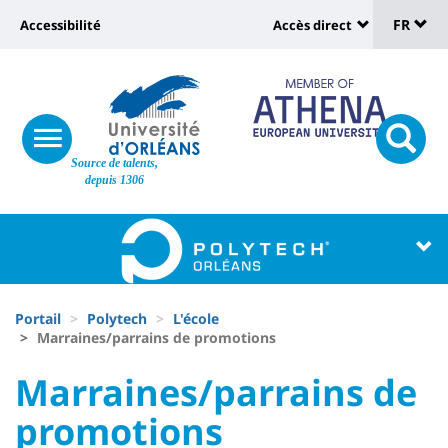
Sélec
Aller
Université
FR
Accessibilité
Accès direct
au
Universit
de
contenu
:
:
principal
lang
lien
Shortcut
vers
links
Site
responsive
page
responsi
Source de talents,
menu
branding
search
depuis 1306
accessibilité
button
button
Université
Université
:
:
Recherche
Block
Fils
liste
Portail
Polytech
L'école
d'Ariane
Marraines/parrains de promotions
des
University
University
Marraines/parrains de
composantes
:
:
promotions
Titre