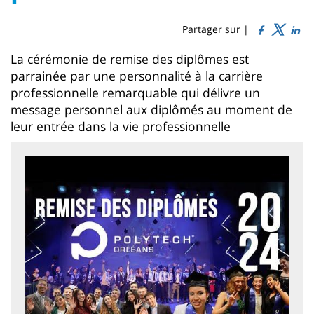
Sidebar
Main
de
content
page
Partager sur |
Contenu
La cérémonie de remise des diplômes est
parrainée par une personnalité à la carrière
de
professionnelle remarquable qui délivre un
la
message personnel aux diplômés au moment de
page
leur entrée dans la vie professionnelle
principale