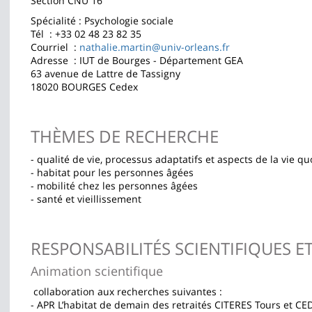
Section CNU 16
la
Spécialité : Psychologie sociale
page
Tél : +33 02 48 23 82 35
Courriel :
nathalie.martin@univ-orleans.fr
principale
Adresse : IUT de Bourges - Département GEA
63 avenue de Lattre de Tassigny
18020 BOURGES Cedex
THÈMES DE RECHERCHE
- qualité de vie, processus adaptatifs et aspects de la vie 
- habitat pour les personnes âgées
- mobilité chez les personnes âgées
- santé et vieillissement
RESPONSABILITÉS SCIENTIFIQUES E
Animation scientifique
collaboration aux recherches suivantes :
- APR L’habitat de demain des retraités CITERES Tours et C