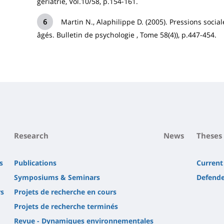
gériatrie, Vol.10/58, p.154-161.
Martin N., Alaphilippe D. (2005). Pressions socia
âgés. Bulletin de psychologie , Tome 58(4)), p.447-454.
Research
News
Theses
s
Publications
Current
Symposiums & Seminars
Defende
rs
Projets de recherche en cours
Projets de recherche terminés
Revue - Dynamiques environnementales