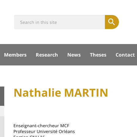
Université
Search
Rés
Submit
:
soci
Recherche
sité
Members
Research
News
Theses
Contact
pal
University
Nathalie MARTIN
Titre
:
de
Main
page
content
Contenu
Enseignant-chercheur MCF
de
Professeur Université Orléans