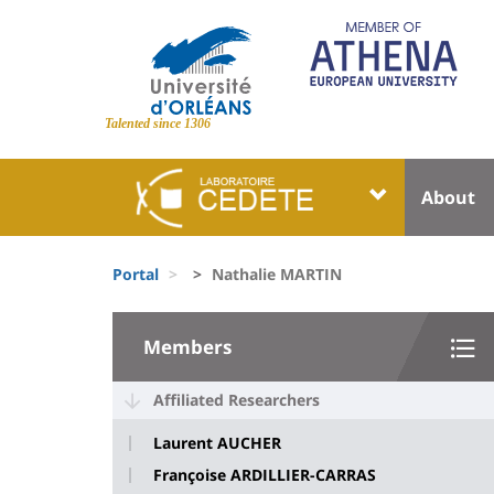
Skip
to
main
content
Site
branding
Talented since 1306
Université
Univer
About
:
:
Block
Menu
Fils
liste
princi
Portal
Nathalie MARTIN
d'Ariane
des
University
composantes
Members
:
Sidebar
Affiliated Researchers
Laurent AUCHER
Françoise ARDILLIER-CARRAS