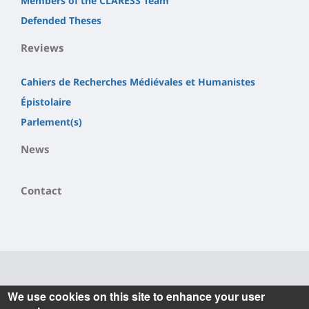
Members of the CLARESS Team
Defended Theses
Reviews
Cahiers de Recherches Médiévales et Humanistes
Épistolaire
Parlement(s)
News
Contact
Informations
We use cookies on this site to enhance your user