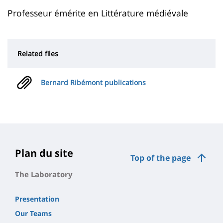
page
content
Contenu
Professeur émérite en Littérature médiévale
de
la
Related files
page
principale
Bernard Ribémont publications
Plan du site
Top of the page
The Laboratory
Presentation
Our Teams