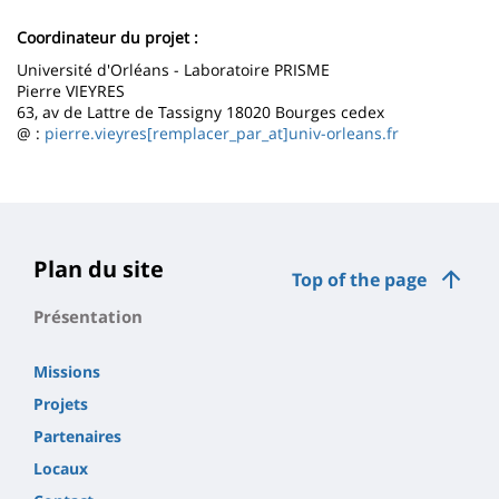
page
content
Contenu
Coordinateur du projet :
de
Université d'Orléans - Laboratoire PRISME
Pierre VIEYRES
la
63, av de Lattre de Tassigny 18020 Bourges cedex
page
@ :
pierre.vieyres[remplacer_par_at]univ-orleans.fr
principale
Plan du site
Top of the page
Présentation
Missions
Projets
Partenaires
Locaux