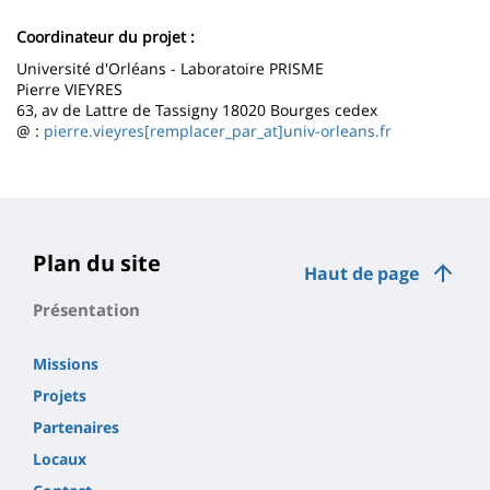
page
content
Contenu
Coordinateur du projet :
de
Université d'Orléans - Laboratoire PRISME
Pierre VIEYRES
la
63, av de Lattre de Tassigny 18020 Bourges cedex
page
@ :
pierre.vieyres[remplacer_par_at]univ-orleans.fr
principale
Plan du site
Haut de page
Présentation
Missions
Projets
Partenaires
Locaux