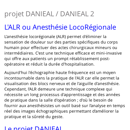
page
content
Contenu
projet DANIEAL / DANIEAL 2
de
la
L'ALR ou Anesthésie LocoRégionale
page
L'anesthésie locorégionale (ALR) permet d'éliminer la
sensation de douleur sur des parties spécifiques du corps
principale
humain pour effectuer des actes chirurgicaux mineurs ou
intermédiaires. C'est une technique efficace et mini-invasive
qui offre aux patients un prompt rétablissement post-
opératoire et réduit la durée d'hospitalisation.
Aujourd'hui l'échographie haute fréquence est un moyen
incontournable dans la pratique de l'ALR car elle permet la
visualisation des blocs nerveux et de l'aiguille d'anesthésie.
Cependant, l’ALR demeure une technique complexe qui
nécessite un long processus d'apprentissage et des années
de pratique dans la salle d'opération ; d'où le besoin de
fournir aux anesthésistes un outil basé sur l’analyse en temps
réel des images échographiques permettant d’améliorer la
pratique et la sûreté du geste.
Le projet DANIEAL