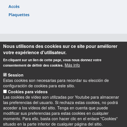
Accès
Plaquettes
Nous utilisons des cookies sur ce site pour améliorer
Informations
votre expérience d'utilisateur.
En cliquant sur un lien de cette page, vous nous donnez votre
CETRAHE
Más info
consentement de définir des cookies.
Université d’Orléans – Polytech, site Vinci
8 rue Léonard de Vinci
Session
45072 Orléans cedex 2
Estas cookies son necesarias para recordar su elección de
France
configuración de cookies para este sitio.
Tél : 33/0-238-49-24-40/46-44
Cookies para vídeos
Las cookies de vídeo son utilizadas por Youtube para almacenar
las preferencias del usuario. Si rechaza estas cookies, no podrá
acceder a los vídeos del sitio. Tenga en cuenta que puede
modificar sus preferencias para estas cookies en cualquier
momento. Para ello, basta con hacer clic en el enlace "Cookies"
situado en la parte inferior de cualquier página del sitio.