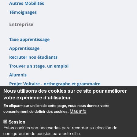
Autres Mobilités
Témoignages
Entreprise
Taxe apprentissage
Apprentissage
Recruter nos étudiants
Trouver un stage, un emploi
Alumnis
Projet Voltaire - orthographe et grammaire
Nous utilisons des cookies sur ce site pour améliorer
votre expérience d'utilisateur.
En cliquant sur un lien de cette page, vous nous donnez votre
Más info
consentement de définir des cookies.
Informations
Session
Estas cookies son necesarias para recordar su elección de
configuración de cookies para este sitio.
UFR Lettres, Langues & Sciences Humaines