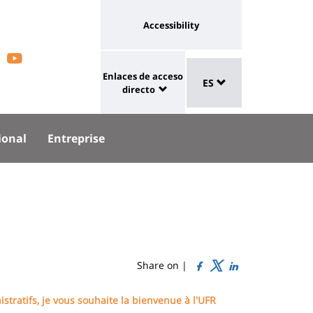
Université
Accessibility
eaux
:
trouvez-
Retrouvez-
Sélecteur
aux
lien
Enlaces de acceso
ous
nous
ES
de
University
vers
directo
langue
:
page
r
sur
Shortcut
accessibilité
ional
Entreprise
acebook
Youtube
links
Share on |
tratifs, je vous souhaite la bienvenue à l'UFR