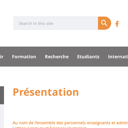
Université
Rés
Search
Re
Soumettre
:
soci
n
Recherche
su
sité
ir
Formation
Recherche
Etudiants
Internat
F
pal
University
Présentation
Titre
:
de
Main
page
content
Contenu
Au nom de l'ensemble des personnels enseignants et adminis