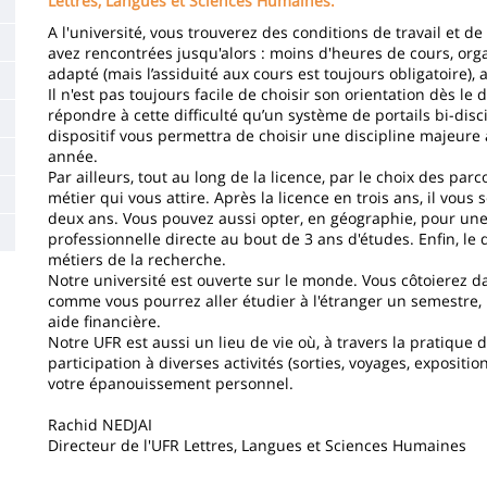
de
Lettres, Langues et Sciences Humaines.
A l'université, vous trouverez des conditions de travail et d
la
avez rencontrées jusqu'alors : moins d'heures de cours, or
page
adapté (mais l’assiduité aux cours est toujours obligatoire),
Il n'est pas toujours facile de choisir son orientation dès le
principale
répondre à cette difficulté qu’un système de portails bi-disc
dispositif vous permettra de choisir une discipline majeur
année.
Par ailleurs, tout au long de la licence, par le choix des pa
métier qui vous attire. Après la licence en trois ans, il vo
deux ans. Vous pouvez aussi opter, en géographie, pour une 
professionnelle directe au bout de 3 ans d'études. Enfin, l
métiers de la recherche.
Notre université est ouverte sur le monde. Vous côtoierez da
comme vous pourrez aller étudier à l'étranger un semestre, 
aide financière.
Notre UFR est aussi un lieu de vie où, à travers la pratique 
participation à diverses activités (sorties, voyages, expositi
votre épanouissement personnel.
Rachid NEDJAI
Directeur de l'UFR Lettres, Langues et Sciences Humaines