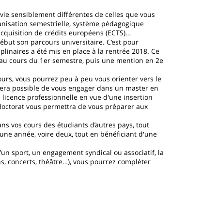
e vie sensiblement différentes de celles que vous
ganisation semestrielle, système pédagogique
 acquisition de crédits européens (ECTS)…
 début son parcours universitaire. C’est pour
iplinaires a été mis en place à la rentrée 2018. Ce
e au cours du 1er semestre, puis une mention en 2e
rcours, vous pourrez peu à peu vous orienter vers le
us sera possible de vous engager dans un master en
licence professionnelle en vue d'une insertion
e doctorat vous permettra de vous préparer aux
ns vos cours des étudiants d’autres pays, tout
une année, voire deux, tout en bénéficiant d'une
d’un sport, un engagement syndical ou associatif, la
ons, concerts, théâtre…), vous pourrez compléter