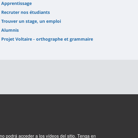
Apprentissage
Recruter nos étudiants
Trouver un stage, un emploi
Alumnis
Projet Voltaire - orthographe et grammaire
no podrá acceder a los vídeos del sitio. Tenga en