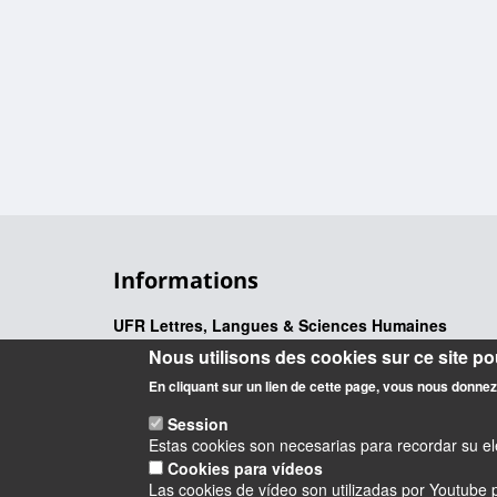
Informations
UFR Lettres, Langues & Sciences Humaines
10 rue de Tours - BP 46527
Nous utilisons des cookies sur ce site pou
45065 ORLEANS cedex 2 – France
En cliquant sur un lien de cette page, vous nous donne
Session
Estas cookies son necesarias para recordar su ele
Cookies para vídeos
Las cookies de vídeo son utilizadas por Youtube p