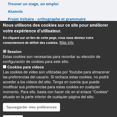
Trouver un stage, un emploi
Alumnis
Projet Voltaire - orthographe et grammaire
Nous utilisons des cookies sur ce site pour améliorer
votre expérience d'utilisateur.
En cliquant sur un lien de cette page, vous nous donnez votre
Más info
consentement de définir des cookies.
Informations
Session
Estas cookies son necesarias para recordar su elección de
configuración de cookies para este sitio.
UFR Lettres, Langues & Sciences Humaines
Cookies para vídeos
10 rue de Tours - BP 46527
Las cookies de vídeo son utilizadas por Youtube para almacenar
45065 ORLEANS cedex 2 – France
las preferencias del usuario. Si rechaza estas cookies, no podrá
acceder a los vídeos del sitio. Tenga en cuenta que puede
modificar sus preferencias para estas cookies en cualquier
momento. Para ello, basta con hacer clic en el enlace "Cookies"
situado en la parte inferior de cualquier página del sitio.
Sauvegarder mes préférences
Instagram
LinkedIn
Youtube
TikTok
Facebook
Bluesk