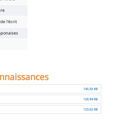
re
de l'écrit
aponaises
onnaissances
145.93 KB
126.94 KB
123.02 KB