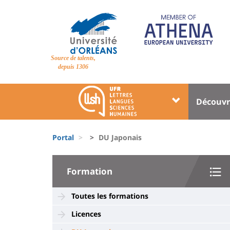
Pasar
al
contenido
principal
Site
Source de talents,
branding
depuis 1306
Université
Univer
Découvr
:
:
Block
Menu
Fils
liste
princi
Portal
DU Japonais
d'Ariane
des
University
composantes
Formation
:
Sidebar
Toutes les formations
Licences