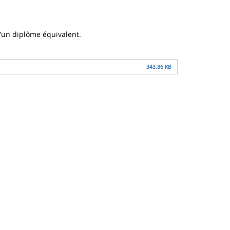
d’un diplôme équivalent.
343.86 KB