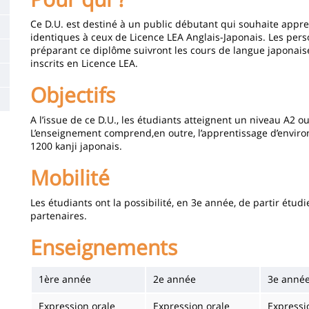
de
la
Ce D.U. est destiné à un public débutant qui souhaite appre
identiques à ceux de Licence LEA Anglais-Japonais. Les per
page
préparant ce diplôme suivront les cours de langue japonaise 
inscrits en Licence LEA.
principale
Objectifs
A l’issue de ce D.U., les étudiants atteignent un niveau A2 o
L’enseignement comprend,en outre, l’apprentissage d’enviro
1200 kanji japonais.
Mobilité
Les étudiants ont la possibilité, en 3e année, de partir étud
partenaires.
Enseignements
1ère année
2e année
3e anné
Expression orale
Expression orale
Expressi