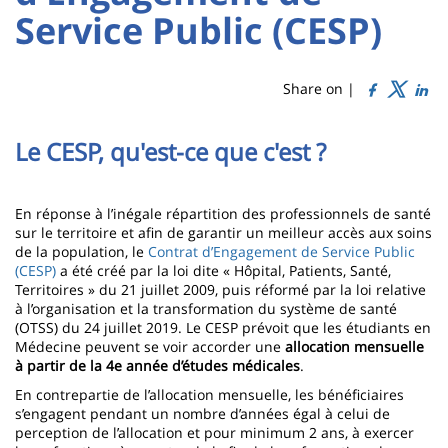
Titre
Sidebar
Main
Service Public (CESP)
de
content
page
Share on |
Contenu
Le CESP, qu'est-ce que c'est ?
de
la
En réponse à l’inégale répartition des professionnels de santé
page
sur le territoire et afin de garantir un meilleur accès aux soins
de la population, le
Contrat d’Engagement de Service Public
principale
(CESP)
a été créé par la loi dite « Hôpital, Patients, Santé,
Territoires » du 21 juillet 2009, puis réformé par la loi relative
à l’organisation et la transformation du système de santé
(OTSS) du 24 juillet 2019. Le CESP prévoit que les étudiants en
Médecine peuvent se voir accorder une
allocation mensuelle
à partir de la 4e année d’études médicales
.
En contrepartie de l’allocation mensuelle, les bénéficiaires
s’engagent pendant un nombre d’années égal à celui de
perception de l’allocation et pour minimum 2 ans, à exercer